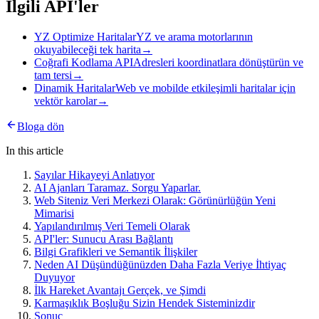
İlgili API'ler
YZ Optimize Haritalar
YZ ve arama motorlarının
okuyabileceği tek harita
→
Coğrafi Kodlama API
Adresleri koordinatlara dönüştürün ve
tam tersi
→
Dinamik Haritalar
Web ve mobilde etkileşimli haritalar için
vektör karolar
→
Bloga dön
In this article
Sayılar Hikayeyi Anlatıyor
AI Ajanları Taramaz. Sorgu Yaparlar.
Web Siteniz Veri Merkezi Olarak: Görünürlüğün Yeni
Mimarisi
Yapılandırılmış Veri Temeli Olarak
API'ler: Sunucu Arası Bağlantı
Bilgi Grafikleri ve Semantik İlişkiler
Neden AI Düşündüğünüzden Daha Fazla Veriye İhtiyaç
Duyuyor
İlk Hareket Avantajı Gerçek, ve Şimdi
Karmaşıklık Boşluğu Sizin Hendek Sisteminizdir
Sonuç