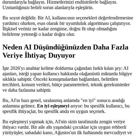
durumlarıyla bağlayın. Hizmetlerinizi endüstrilerle bağlayın.
Uzmanlığınızı belirli sorun alanlarıyla eşleştirin.
Bu soyut değildir. Bir AI, kullanıcının seçenekleri değerlendirmesine
yardımcı olurken, esas olarak bir uyumluluk algoritması çalıştırıyor.
İlişkisel veriniz ne kadar zenginse, doğru fit olup olmadığını
belirleme yeteneği o kadar doğru olur.
Neden AI Düşündüğünüzden Daha Fazla
Veriye İhtiyaç Duyuyor
İşte 2026'yı anahtar kelime doldurma çağından farklı kılan şey: AI
ajanları, isteği yapan kullanıcı hakkında olağanüstü miktarda bilgiye
sıklıkla sahiptir. Önceki konuşmalardan bağlamları, belirtilen
tercihleri, konum verileri, bütçe parametreleri, teknik gereksinimler
ve daha fazlasına sahiptir.
Bu, AI'ın bazı genel, sıralanmış anlamda "en iyi" sonucu aradığı
anlamına gelmez.
En iyi eşleşmeyi
arıyor: bu spesifik kullanıcı, bu
spesifik ihtiyaçlar, bu spesifik anda en uygun seçenek.
Bu eşleşmeyi yapmak için, AI'nin sizin tarafınızda zengin veriye
ihtiyacı vardır. Bir aile altı yaşındaki çocuklar için uygun rehberli
yürüyüşler, sahadaki kano, Ağustos'un ilk haftasında mevcudiyet ve