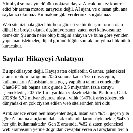
Yirmi yıl sonra aynı dönüm noktasındayız. Ancak bu kez kontrol
edici bir arama motoru tarayıcısı değil. AI ajanı, ve o insan gibi ana
sayfanızı okumaz. Bir makine gibi verilerinizi sorgulamaz.
Web sitenizi hala güzel bir hero görseli ve bir iletişim formu olan
dijital bir broşür olarak düşünüyorsanız, zaten geri kalıyorsunuz
demektir. Şu anda neler olup bittiğini anlayan ve buna göre yeniden
yapılanan işletmeler, dijital görünürlüğün sonraki on yılına hükmünü
kuracaktır.
Sayılar Hikayeyi Anlatıyor
Bu spekülasyon değil. Kayış zaten ölçülebilir. Gartner, geleneksel
arama motoru trafiğinin 2026 sonuna kadar %25 düşeceğini,
kullanıcıların AI asistanlarına geçiş yaptığını tahmin etmektedir.
ChatGPT tek başına artık günde 2,5 milyardan fazla soruyu
işlemektedir; 2025'te 1 milyarddan yükselmektedir. Platform, Ocak
2026'da 5,72 milyar ziyarete ulaştı, yıllık %49'luk artış göstererek
dünyadaki en çok ziyaret edilen web sitelerinden biri oldu.
Artık sadece erken benimseyenler değil. İnsanların %75'i geçen yıla
göre AI arama araçlarını daha sık kullandıklarını söylemekte, %43'ü
her gün kullanmaktadır. Gen Z arasında, %82'si zaten geleneksel
web aramasının yerine doğrudan cevaplar veren AI araçlarını tercih