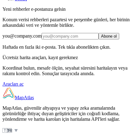
Yeni rehberler e-postanıza gelsin
Konum verisi rehberleri pazartesi ve perşembe günleri, her birinin
arkasındaki veri ve yöntemle birlikte.
you@company.com
Abone ol
Haftada en fazla iki e-posta. Tek tıkla abonelikten çıkın.
Ücretsiz harita araçları, kayıt gerekmez
Koordinat bulun, mesafe ölçün, seyahat süresini haritalayın veya
rakımı kontrol edin. Sonuçlar tarayıcıda anında.
Araçları aç
MapAtlas
MapAtlas, güvenilir altyapıya ve yapay zeka aramalarında
görünürlüğe ihtiyaç duyan geliştiriciler için coğrafi kodlama,
yönlendirme ve harita karoları için haritalama API'leri sağlar.
🇹🇷
TR
▼