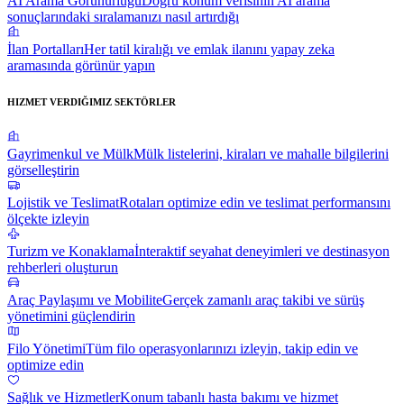
AI Arama Görünürlüğü
Doğru konum verisinin AI arama
sonuçlarındaki sıralamanızı nasıl artırdığı
İlan Portalları
Her tatil kiralığı ve emlak ilanını yapay zeka
aramasında görünür yapın
HIZMET VERDIĞIMIZ SEKTÖRLER
Gayrimenkul ve Mülk
Mülk listelerini, kiraları ve mahalle bilgilerini
görselleştirin
Lojistik ve Teslimat
Rotaları optimize edin ve teslimat performansını
ölçekte izleyin
Turizm ve Konaklama
İnteraktif seyahat deneyimleri ve destinasyon
rehberleri oluşturun
Araç Paylaşımı ve Mobilite
Gerçek zamanlı araç takibi ve sürüş
yönetimini güçlendirin
Filo Yönetimi
Tüm filo operasyonlarınızı izleyin, takip edin ve
optimize edin
Sağlık ve Hizmetler
Konum tabanlı hasta bakımı ve hizmet