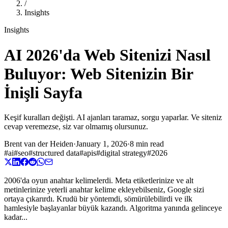
/
Insights
Insights
AI 2026'da Web Sitenizi Nasıl
Buluyor: Web Sitenizin Bir
İnişli Sayfa
Keşif kuralları değişti. AI ajanları taramaz, sorgu yaparlar. Ve siteniz
cevap veremezse, siz var olmamış olursunuz.
Brent van der Heiden
·
January 1, 2026
·
8 min read
#
ai
#
seo
#
structured data
#
apis
#
digital strategy
#
2026
2006'da oyun anahtar kelimelerdi. Meta etiketlerinize ve alt
metinlerinize yeterli anahtar kelime ekleyebilseniz, Google sizi
ortaya çıkarırdı. Krudü bir yöntemdi, sömürülebilirdi ve ilk
hamlesiyle başlayanlar büyük kazandı. Algoritma yanında gelinceye
kadar...