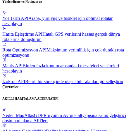
Yönlendirme ve Navigasyon
Yol Tarifi API
Araba, yürüyüş ve bisiklet için optimal rotalar
hesaplayın
Harita Eşleştirme API
Hatalı GPS verilerini hassas gerçek dünya
rotalarına dönüştürün
Rota Optimizasyon API
Maksimum verimlilik için çok duraklı rota
optimizasyonu
Matris API
Birden fazla konum arasındaki mesafeleri ve süreleri
hesaplayın
İzokron API
Belirli bir süre içinde ulaşılabilir alanları görselleştirin
Çözümler
AKILLI HARITALAMA ALTERNATIFI
Neden MapAtlas
GDPR uyumlu Avrupa altyapısına sahip geliştirici
dostu haritalama API'leri