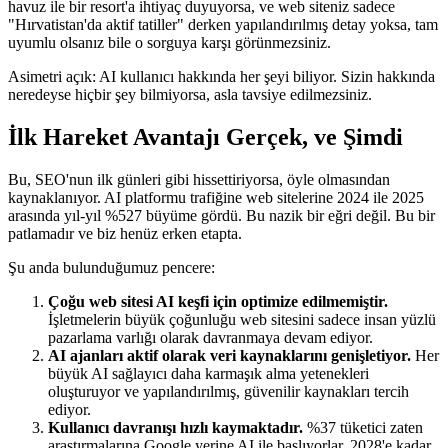
havuz ile bir resort'a ihtiyaç duyuyorsa, ve web siteniz sadece
"Hırvatistan'da aktif tatiller" derken yapılandırılmış detay yoksa, tam
uyumlu olsanız bile o sorguya karşı görünmezsiniz.
Asimetri açık: AI kullanıcı hakkında her şeyi biliyor. Sizin hakkında
neredeyse hiçbir şey bilmiyorsa, asla tavsiye edilmezsiniz.
İlk Hareket Avantajı Gerçek, ve Şimdi
Bu, SEO'nun ilk günleri gibi hissettiriyorsa, öyle olmasından
kaynaklanıyor. AI platformu trafiğine web sitelerine 2024 ile 2025
arasında yıl-yıl %527 büyüme gördü. Bu nazik bir eğri değil. Bu bir
patlamadır ve biz henüz erken etapta.
Şu anda bulunduğumuz pencere:
Çoğu web sitesi AI keşfi için optimize edilmemiştir.
İşletmelerin büyük çoğunluğu web sitesini sadece insan yüzlü
pazarlama varlığı olarak davranmaya devam ediyor.
AI ajanları aktif olarak veri kaynaklarını genişletiyor.
Her
büyük AI sağlayıcı daha karmaşık alma yetenekleri
oluşturuyor ve yapılandırılmış, güvenilir kaynakları tercih
ediyor.
Kullanıcı davranışı hızlı kaymaktadır.
%37 tüketici zaten
araştırmalarına Google yerine AI ile başlıyorlar. 2028'e kadar,