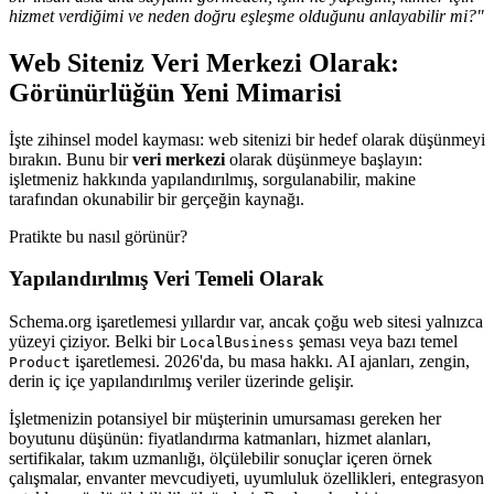
hizmet verdiğimi ve neden doğru eşleşme olduğunu anlayabilir mi?"
Web Siteniz Veri Merkezi Olarak:
Görünürlüğün Yeni Mimarisi
İşte zihinsel model kayması: web sitenizi bir hedef olarak düşünmeyi
bırakın. Bunu bir
veri merkezi
olarak düşünmeye başlayın:
işletmeniz hakkında yapılandırılmış, sorgulanabilir, makine
tarafından okunabilir bir gerçeğin kaynağı.
Pratikte bu nasıl görünür?
Yapılandırılmış Veri Temeli Olarak
Schema.org işaretlemesi yıllardır var, ancak çoğu web sitesi yalnızca
yüzeyi çiziyor. Belki bir
şeması veya bazı temel
LocalBusiness
işaretlemesi. 2026'da, bu masa hakkı. AI ajanları, zengin,
Product
derin iç içe yapılandırılmış veriler üzerinde gelişir.
İşletmenizin potansiyel bir müşterinin umursaması gereken her
boyutunu düşünün: fiyatlandırma katmanları, hizmet alanları,
sertifikalar, takım uzmanlığı, ölçülebilir sonuçlar içeren örnek
çalışmalar, envanter mevcudiyeti, uyumluluk özellikleri, entegrasyon