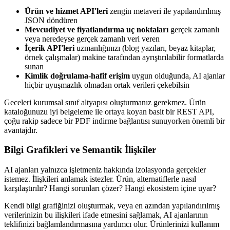
Ürün ve hizmet API'leri
zengin metaveri ile yapılandırılmış
JSON döndüren
Mevcudiyet ve fiyatlandırma uç noktaları
gerçek zamanlı
veya neredeyse gerçek zamanlı veri veren
İçerik API'leri
uzmanlığınızı (blog yazıları, beyaz kitaplar,
örnek çalışmalar) makine tarafından ayrıştırılabilir formatlarda
sunan
Kimlik doğrulama-hafif erişim
uygun olduğunda, AI ajanlar
hiçbir uyuşmazlık olmadan ortak verileri çekebilsin
Geceleri kurumsal sınıf altyapısı oluşturmanız gerekmez. Ürün
kataloğunuzu iyi belgeleme ile ortaya koyan basit bir REST API,
çoğu rakip sadece bir PDF indirme bağlantısı sunuyorken önemli bir
avantajdır.
Bilgi Grafikleri ve Semantik İlişkiler
AI ajanları yalnızca işletmeniz hakkında izolasyonda gerçekler
istemez. İlişkileri anlamak istezler. Ürün, alternatiflerle nasıl
karşılaştırılır? Hangi sorunları çözer? Hangi ekosistem içine uyar?
Kendi bilgi grafiğinizi oluşturmak, veya en azından yapılandırılmış
verilerinizin bu ilişkileri ifade etmesini sağlamak, AI ajanlarının
teklifinizi bağlamlandırmasına yardımcı olur. Ürünlerinizi kullanım