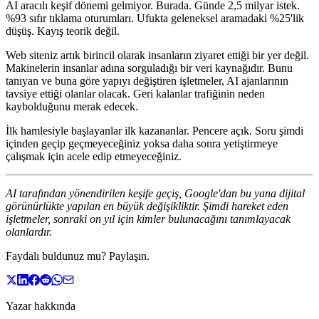
AI aracılı keşif dönemi gelmiyor. Burada. Günde 2,5 milyar istek.
%93 sıfır tıklama oturumları. Ufukta geleneksel aramadaki %25'lik
düşüş. Kayış teorik değil.
Web siteniz artık birincil olarak insanların ziyaret ettiği bir yer değil.
Makinelerin insanlar adına sorguladığı bir veri kaynağıdır. Bunu
tanıyan ve buna göre yapıyı değiştiren işletmeler, AI ajanlarının
tavsiye ettiği olanlar olacak. Geri kalanlar trafiğinin neden
kaybolduğunu merak edecek.
İlk hamlesiyle başlayanlar ilk kazananlar. Pencere açık. Soru şimdi
içinden geçip geçmeyeceğiniz yoksa daha sonra yetiştirmeye
çalışmak için acele edip etmeyeceğiniz.
AI tarafından yönendirilen keşife geçiş, Google'dan bu yana dijital
görünürlükte yapılan en büyük değişikliktir. Şimdi hareket eden
işletmeler, sonraki on yıl için kimler bulunacağını tanımlayacak
olanlardır.
Faydalı buldunuz mu? Paylaşın.
Yazar hakkında