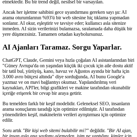
etmektedir. Bu bir trend değil, nesilsel bir varsayılan.
Ancak her işletme sahibini gece uyandırması gereken sayı şu: AI
arama oturumlarının %93'ü bir web sitesine hiç tıklama yapmadan
sonlanır. AI okur, eşleştirir ve tavsiye eder; kullanıcı asla sitenize
inmeden. AI sizin verilerinizi bulamazsa, sıralamada daha düşük bir
yere düşmezsiniz. Tamamen ortadan kaybolursunuz.
AI Ajanları Taramaz. Sorgu Yaparlar.
ChatGPT, Claude, Gemini veya hızla çoğalan AI asistanlarından biri
"Güney Avrupa'da on yaşından küçük iki çocuk için aile dostu aktif
bir tatil bul, yürüyüş, kano, havuz ve Ağustos ayında bir hafta için
3.000 avro bütçesi altında" diye sorduğunda, AI bunu Google'a
yazmaz ve on mavi bağlantıyı okumaz. Yapılandırılmış veri
kaynakları, API'ler, bilgi grafikleri ve makine tarafından okunabilir
içeriğe erişerek bir cevap bir araya getirir.
Bu temelden farklı bir keşif modelidir. Geleneksel SEO, insanların
arama sonuçlarını taradığı için optimize edilmiştir. AI tarafından
yönendirilen keşif, makinelerin verileri ayrıştırması için optimize
edilir.
Soru artık
"Bir kişi web sitemi bulabilir mi?"
değildir.
"Bir AI ajan,
bir insan asla ana sayfamı görmeden, işim ne yaptığını, kimler için