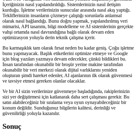
İçeriğinizin nasıl yapılandırıldığı. Sistemlerinizin nasıl iletişim
kurduğu. İşletme verilerinizin sunucular arasında nasıl akış yaptığı.
Tekliflerinizin insanların çözmeye çalıştığı sorunlarla anlamsal
olarak nasıl bağlandığı. Bunu doğru yapmak, yapılandırılmış veri
mimarisi, API tasarımı, bilgi modelleme ve AI sistemlerinin gerçekte
vahşi ortamda nasıl davrandığına bağlı olarak devam eden
optimizasyon yoluyla derin teknik çalışma içerir.
Bu karmaşıklık tam olarak fırsat neden bu kadar geniş. Çoğu işletme
bunu yapmayacak. Başlık etiketlerini optimize etmeye ve Google
için blog yazıları yazmaya devam edecekler, çünkü bildikleri bu.
İnsan tarafından okunabilir bir broşür yerine makine tarafından
okunabilir bir veri merkezi olarak dijital varlıklarını yeniden
oluşturan şimdi hareket edenler, AI ajanlarının ilk olarak güvenmesi
ve tavsiye etmesi gereken olanlar olacaklar.
Ve bir AI sizin verilerinize güvenmeye başladığında, rakiplerinizin
sizi yer değiştirmesi için katlanarak daha sert çalışması gerekir. Bu
satın alabileceğiniz bir sıralama veya oyun oynayabileceğiniz bir
konum değildir. Sunduğunuz bilgilerin kalitesi, derinliği ve
güvenilirliği yoluyla kazanılır.
Sonuç