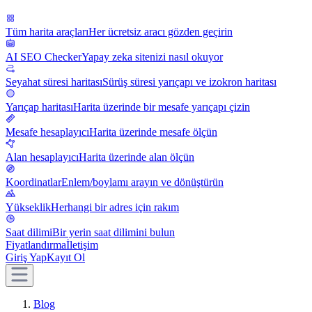
Tüm harita araçları
Her ücretsiz aracı gözden geçirin
AI SEO Checker
Yapay zeka sitenizi nasıl okuyor
Seyahat süresi haritası
Sürüş süresi yarıçapı ve izokron haritası
Yarıçap haritası
Harita üzerinde bir mesafe yarıçapı çizin
Mesafe hesaplayıcı
Harita üzerinde mesafe ölçün
Alan hesaplayıcı
Harita üzerinde alan ölçün
Koordinatlar
Enlem/boylamı arayın ve dönüştürün
Yükseklik
Herhangi bir adres için rakım
Saat dilimi
Bir yerin saat dilimini bulun
Fiyatlandırma
İletişim
Giriş Yap
Kayıt Ol
Blog