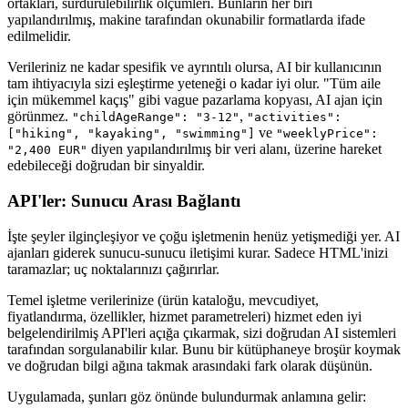
ortakları, sürdürülebilirlik ölçümleri. Bunların her biri
yapılandırılmış, makine tarafından okunabilir formatlarda ifade
edilmelidir.
Verileriniz ne kadar spesifik ve ayrıntılı olursa, AI bir kullanıcının
tam ihtiyacıyla sizi eşleştirme yeteneği o kadar iyi olur. "Tüm aile
için mükemmel kaçış" gibi vague pazarlama kopyası, AI ajan için
görünmez.
,
"childAgeRange": "3-12"
"activities":
ve
["hiking", "kayaking", "swimming"]
"weeklyPrice":
diyen yapılandırılmış bir veri alanı, üzerine hareket
"2,400 EUR"
edebileceği doğrudan bir sinyaldir.
API'ler: Sunucu Arası Bağlantı
İşte şeyler ilginçleşiyor ve çoğu işletmenin henüz yetişmediği yer. AI
ajanları giderek sunucu-sunucu iletişimi kurar. Sadece HTML'inizi
taramazlar; uç noktalarınızı çağırırlar.
Temel işletme verilerinize (ürün kataloğu, mevcudiyet,
fiyatlandırma, özellikler, hizmet parametreleri) hizmet eden iyi
belgelendirilmiş API'leri açığa çıkarmak, sizi doğrudan AI sistemleri
tarafından sorgulanabilir kılar. Bunu bir kütüphaneye broşür koymak
ve doğrudan bilgi ağına takmak arasındaki fark olarak düşünün.
Uygulamada, şunları göz önünde bulundurmak anlamına gelir: