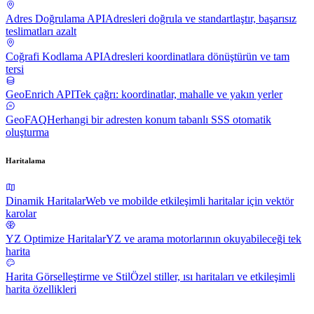
Adres Doğrulama API
Adresleri doğrula ve standartlaştır, başarısız
teslimatları azalt
Coğrafi Kodlama API
Adresleri koordinatlara dönüştürün ve tam
tersi
GeoEnrich API
Tek çağrı: koordinatlar, mahalle ve yakın yerler
GeoFAQ
Herhangi bir adresten konum tabanlı SSS otomatik
oluşturma
Haritalama
Dinamik Haritalar
Web ve mobilde etkileşimli haritalar için vektör
karolar
YZ Optimize Haritalar
YZ ve arama motorlarının okuyabileceği tek
harita
Harita Görselleştirme ve Stil
Özel stiller, ısı haritaları ve etkileşimli
harita özellikleri