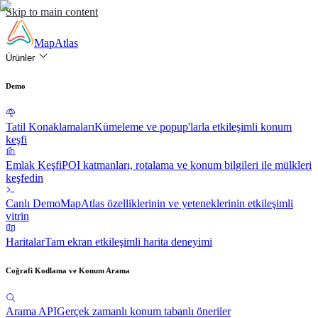
Skip to main content
MapAtlas
Ürünler
Demo
Tatil Konaklamaları
Kümeleme ve popup'larla etkileşimli konum
keşfi
Emlak Keşfi
POI katmanları, rotalama ve konum bilgileri ile mülkleri
keşfedin
Canlı Demo
MapAtlas özelliklerinin ve yeteneklerinin etkileşimli
vitrin
Haritalar
Tam ekran etkileşimli harita deneyimi
Coğrafi Kodlama ve Konum Arama
Arama API
Gerçek zamanlı konum tabanlı öneriler