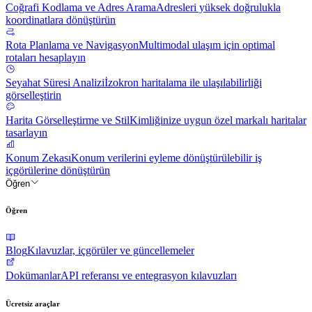
Coğrafi Kodlama ve Adres Arama
Adresleri yüksek doğrulukla
koordinatlara dönüştürün
Rota Planlama ve Navigasyon
Multimodal ulaşım için optimal
rotaları hesaplayın
Seyahat Süresi Analizi
İzokron haritalama ile ulaşılabilirliği
görselleştirin
Harita Görselleştirme ve Stil
Kimliğinize uygun özel markalı haritalar
tasarlayın
Konum Zekası
Konum verilerini eyleme dönüştürülebilir iş
içgörülerine dönüştürün
Öğren
Öğren
Blog
Kılavuzlar, içgörüler ve güncellemeler
Dokümanlar
API referansı ve entegrasyon kılavuzları
Ücretsiz araçlar