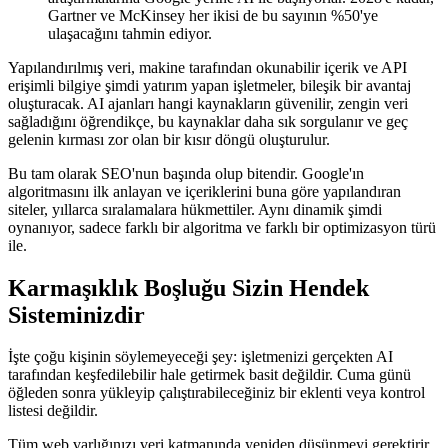
Gartner ve McKinsey her ikisi de bu sayının %50'ye
ulaşacağını tahmin ediyor.
Yapılandırılmış veri, makine tarafından okunabilir içerik ve API
erişimli bilgiye şimdi yatırım yapan işletmeler, bileşik bir avantaj
oluşturacak. AI ajanları hangi kaynakların güvenilir, zengin veri
sağladığını öğrendikçe, bu kaynaklar daha sık sorgulanır ve geç
gelenin kırması zor olan bir kısır döngü oluşturulur.
Bu tam olarak SEO'nun başında olup bitendir. Google'ın
algoritmasını ilk anlayan ve içeriklerini buna göre yapılandıran
siteler, yıllarca sıralamalara hükmettiler. Aynı dinamik şimdi
oynanıyor, sadece farklı bir algoritma ve farklı bir optimizasyon türü
ile.
Karmaşıklık Boşluğu Sizin Hendek
Sisteminizdir
İşte çoğu kişinin söylemeyeceği şey: işletmenizi gerçekten AI
tarafından keşfedilebilir hale getirmek basit değildir. Cuma günü
öğleden sonra yükleyip çalıştırabileceğiniz bir eklenti veya kontrol
listesi değildir.
Tüm web varlığınızı veri katmanında yeniden düşünmeyi gerektirir.