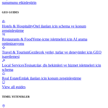
sunumunu etkinleştirin
GEO GUIDES
Hotels & Hospitality
Otel ilanları için schema ve konum
zenginleştirme
Restaurants & Food
Yeme-içme işletmeleri için AI arama
optimizasyonu
Travel & Tourism
Gezilecek yerler, turlar ve deneyimler için GEO
işaretlemesi
Local Services
Tesisatçılar, diş hekimleri ve hizmet işletmeleri için
schema
Real Estate
Emlak ilanları için konum zenginleştirme
View all guides
TEMEL YETENEKLER