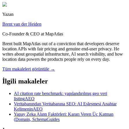
Yazan
Brent van der Heiden
Co-Founder & CEO at MapAtlas
Brent built MapAtlas out of a conviction that developers deserve
location APIs with fair pricing and genuine end-user privacy. He
writes about geospatial infrastructure, AI search visibility, and how
location data powers the products people rely on every day.
Tüm makaleleri görüntüle
→
İlgili makaleler
AI citation rate benchmark: yapılandırılmış geo veri
listing
AEO
Veritabanından Veritabanına SEO: AI Eşleşmesi Anahtar
Kelimenin
AEO
Yapay Zeka Alıntı Faktörleri: Kararı Veren Üç Katman
(Domain, Schema
Guides