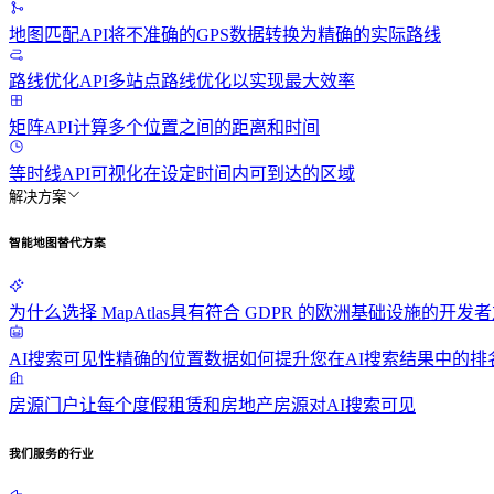
地图匹配API
将不准确的GPS数据转换为精确的实际路线
路线优化API
多站点路线优化以实现最大效率
矩阵API
计算多个位置之间的距离和时间
等时线API
可视化在设定时间内可到达的区域
解决方案
智能地图替代方案
为什么选择 MapAtlas
具有符合 GDPR 的欧洲基础设施的开发者
AI搜索可见性
精确的位置数据如何提升您在AI搜索结果中的排
房源门户
让每个度假租赁和房地产房源对AI搜索可见
我们服务的行业