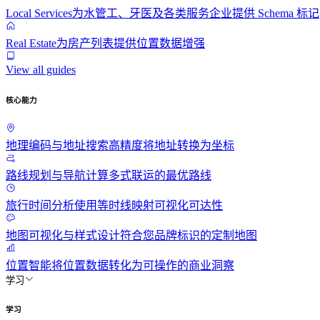
Local Services
为水管工、牙医及各类服务企业提供 Schema 标记
Real Estate
为房产列表提供位置数据增强
View all guides
核心能力
地理编码与地址搜索
高精度将地址转换为坐标
路线规划与导航
计算多式联运的最优路线
旅行时间分析
使用等时线映射可视化可达性
地图可视化与样式
设计符合您品牌标识的定制地图
位置智能
将位置数据转化为可操作的商业洞察
学习
学习