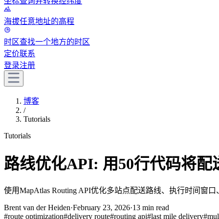
坐标
查询并转换经纬度
海拔
任意地址的高程
时区
查找一个地方的时区
定价
联系
登录
注册
博客
/
Tutorials
Tutorials
路线优化API: 用50行代码将
使用MapAtlas Routing API优化多站点配送路线、执
Brent van der Heiden
·
February 23, 2026
·
13 min read
#
route optimization
#
delivery route
#
routing api
#
last mile delivery
#
mul