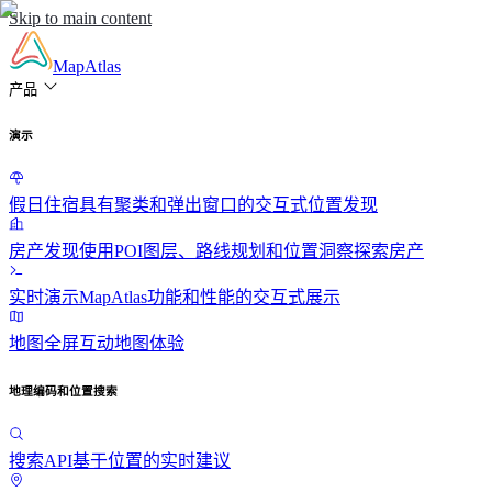
Skip to main content
MapAtlas
产品
演示
假日住宿
具有聚类和弹出窗口的交互式位置发现
房产发现
使用POI图层、路线规划和位置洞察探索房产
实时演示
MapAtlas功能和性能的交互式展示
地图
全屏互动地图体验
地理编码和位置搜索
搜索API
基于位置的实时建议