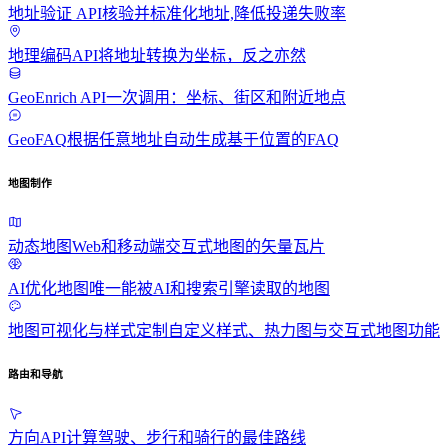
地址验证 API
核验并标准化地址,降低投递失败率
地理编码API
将地址转换为坐标，反之亦然
GeoEnrich API
一次调用：坐标、街区和附近地点
GeoFAQ
根据任意地址自动生成基于位置的FAQ
地图制作
动态地图
Web和移动端交互式地图的矢量瓦片
AI优化地图
唯一能被AI和搜索引擎读取的地图
地图可视化与样式定制
自定义样式、热力图与交互式地图功能
路由和导航
方向API
计算驾驶、步行和骑行的最佳路线