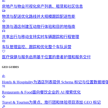
房地产与物业
可视化房产列表、租赁和社区信息
物流与配送
优化路线并大规模跟踪配送性能
旅游与酒店
创建互动旅行体验和目的地指南
共享出行与移动
支持实时车辆跟踪和行程管理
车队管理
监控、跟踪和优化整个车队运营
医疗保健与服务
启用基于位置的患者护理和服务交付
GEO GUIDES
Hotels & Hospitality
为酒店列表提供 Schema 标记与位置数据增
Restaurants & Food
面向餐饮企业的 AI 搜索优化
Travel & Tourism
为景点、旅行团和体验项目添加 GEO 标记