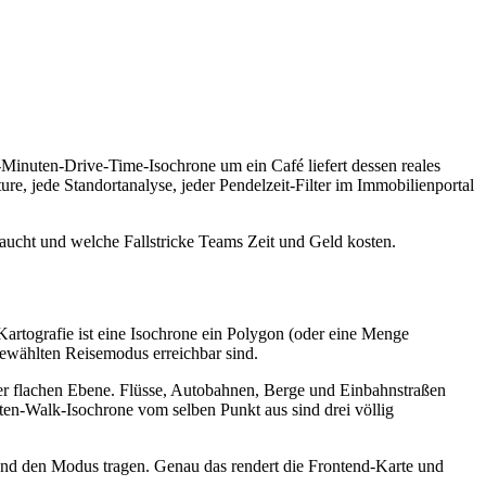
-Minuten-Drive-Time-Isochrone um ein Café liefert dessen reales
e, jede Standortanalyse, jeder Pendelzeit-Filter im Immobilienportal
ftaucht und welche Fallstricke Teams Zeit und Geld kosten.
n Kartografie ist eine Isochrone ein Polygon (oder eine Menge
gewählten Reisemodus erreichbar sind.
ner flachen Ebene. Flüsse, Autobahnen, Berge und Einbahnstraßen
en-Walk-Isochrone vom selben Punkt aus sind drei völlig
und den Modus tragen. Genau das rendert die Frontend-Karte und