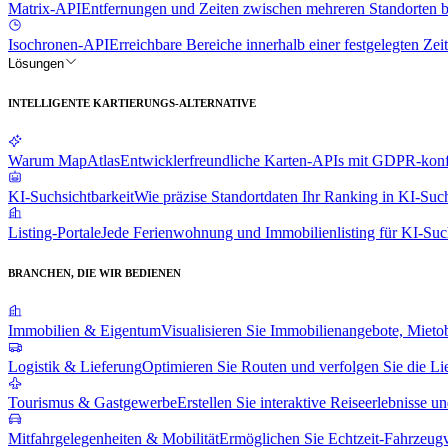
Matrix-API
Entfernungen und Zeiten zwischen mehreren Standorten 
Isochronen-API
Erreichbare Bereiche innerhalb einer festgelegten Zeit
Lösungen
INTELLIGENTE KARTIERUNGS-ALTERNATIVE
Warum MapAtlas
Entwicklerfreundliche Karten-APIs mit GDPR-konfo
KI-Suchsichtbarkeit
Wie präzise Standortdaten Ihr Ranking in KI-Suc
Listing-Portale
Jede Ferienwohnung und Immobilienlisting für KI-Suc
BRANCHEN, DIE WIR BEDIENEN
Immobilien & Eigentum
Visualisieren Sie Immobilienangebote, Mieto
Logistik & Lieferung
Optimieren Sie Routen und verfolgen Sie die Li
Tourismus & Gastgewerbe
Erstellen Sie interaktive Reiseerlebnisse u
Mitfahrgelegenheiten & Mobilität
Ermöglichen Sie Echtzeit-Fahrzeug