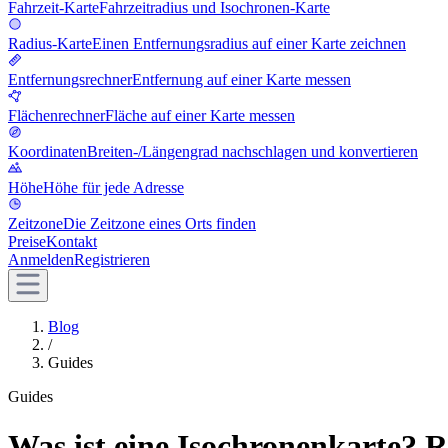
Fahrzeit-Karte
Fahrzeitradius und Isochronen-Karte
Radius-Karte
Einen Entfernungsradius auf einer Karte zeichnen
Entfernungsrechner
Entfernung auf einer Karte messen
Flächenrechner
Fläche auf einer Karte messen
Koordinaten
Breiten-/Längengrad nachschlagen und konvertieren
Höhe
Höhe für jede Adresse
Zeitzone
Die Zeitzone eines Orts finden
Preise
Kontakt
Anmelden
Registrieren
Blog
/
Guides
Guides
Was ist eine Isochronenkarte? R