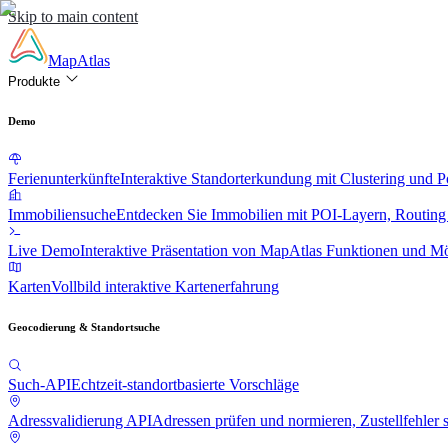
Skip to main content
MapAtlas
Produkte
Demo
Ferienunterkünfte
Interaktive Standorterkundung mit Clustering und 
Immobiliensuche
Entdecken Sie Immobilien mit POI-Layern, Routing
Live Demo
Interaktive Präsentation von MapAtlas Funktionen und Mö
Karten
Vollbild interaktive Kartenerfahrung
Geocodierung & Standortsuche
Such-API
Echtzeit-standortbasierte Vorschläge
Adressvalidierung API
Adressen prüfen und normieren, Zustellfehler 