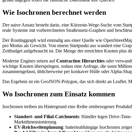
Wie Isochronen berechnet werden
Der naive Ansatz besteht darin, eine Kürzeste-Wege-Suche vom Startp
reale Systeme mit vorberechneten Straßennetz-Graphen und beschleu
Der Routinggraph wird einmalig aus einer Quelle wie OpenStreetMap
pro Modus als Gewicht. Von einem Startpunkt aus wandert eine Graphs
Zeitbudget aufgebraucht ist. Die Menge der erreichten Knoten plus die
Moderne Engines setzen auf
Contraction Hierarchies
oder verwandte
wichtige Knoten überspringen, sodass eine Anfrage, die sonst Milli
zusammengefasst, üblicherweise per konkaver Hülle oder Alpha-Shape, 
Das Ergebnis ist ein GeoJSON-Polygon, das sich direkt an Leaflet, 
Wo Isochronen zum Einsatz kommen
Isochronen treiben im Hintergrund eine Reihe ortsbezogener Produktf
Standort- und Filial-Catchments
: Händler legen Drive-Time-
Marktdimensionierung
EV-Reichweitenplanung
: batterieabhängige Isochronen zeig