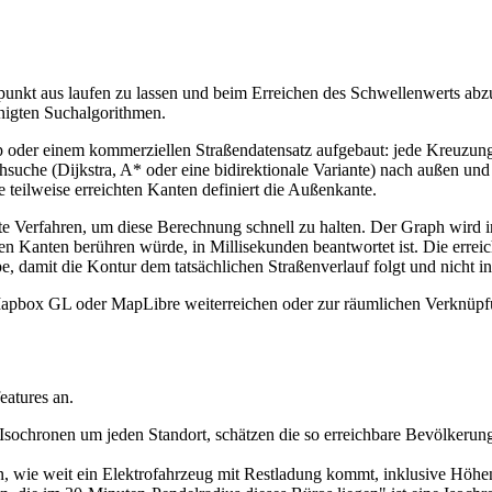
unkt aus laufen zu lassen und beim Erreichen des Schwellenwerts abzubr
nigten Suchalgorithmen.
 oder einem kommerziellen Straßendatensatz aufgebaut: jede Kreuzung
uche (Dijkstra, A* oder eine bidirektionale Variante) nach außen und 
 teilweise erreichten Kanten definiert die Außenkante.
 Verfahren, um diese Berechnung schnell zu halten. Der Graph wird in 
onen Kanten berühren würde, in Millisekunden beantwortet ist. Die err
damit die Kontur dem tatsächlichen Straßenverlauf folgt und nicht in 
Mapbox GL oder MapLibre weiterreichen oder zur räumlichen Verknüpfu
eatures an.
Isochronen um jeden Standort, schätzen die so erreichbare Bevölkeru
en, wie weit ein Elektrofahrzeug mit Restladung kommt, inklusive Höh