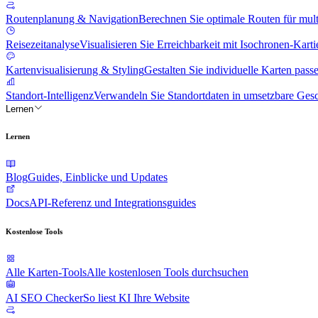
Routenplanung & Navigation
Berechnen Sie optimale Routen für mul
Reisezeitanalyse
Visualisieren Sie Erreichbarkeit mit Isochronen-Kart
Kartenvisualisierung & Styling
Gestalten Sie individuelle Karten passe
Standort-Intelligenz
Verwandeln Sie Standortdaten in umsetzbare Gesc
Lernen
Lernen
Blog
Guides, Einblicke und Updates
Docs
API-Referenz und Integrationsguides
Kostenlose Tools
Alle Karten-Tools
Alle kostenlosen Tools durchsuchen
AI SEO Checker
So liest KI Ihre Website