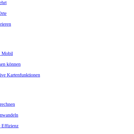
ehrt
Orte
rieren
d Mobil
esen können
tive Kartenfunktionen
erechnen
umwandeln
 Effizienz