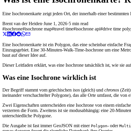
Eine Isochronenkarte zeigt jeden Ort, der innerhalb einer bestimmten R
Brent van der Heiden
·
June 1, 2026
·
5 min read
#
isochrone
#
isochrone map
#
travel time
#
isochrone api
#
drive time pol
Eine Isochronenkarte ist ein Polygon, das eine scheinbar einfache F
Einzugsgebiet. Eine 30-Minuten-Walk-Time-Isochrone um eine Metrosta
baut auf dieser Idee auf.
Dieser Leitfaden erklärt, was eine Isochrone tatsächlich ist, wie sie
Was eine Isochrone wirklich ist
Der Begriff stammt vom griechischen
isos
(gleich) und
chronos
(Zeit)
ineinander verschachtelter Polygone), das alle Orte umfasst, die von
Zwei Eigenschaften unterscheiden eine Isochrone von einem einfachen
verzerren die Form. Zweitens ist sie modusabhängig: eine 20-Minute
unterschiedliche Polygone.
Die Ausgabe ist fast immer GeoJSON mit einer
- oder
Polygon
Multi
genau dagegen feuert die räumliche Datenbank ihre Queries.