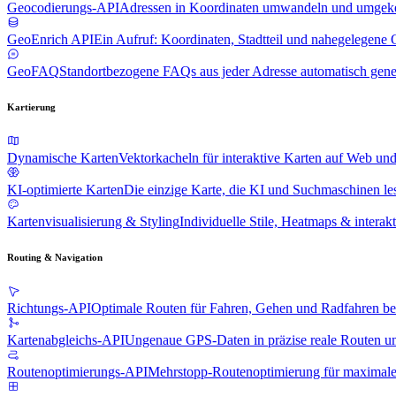
Geocodierungs-API
Adressen in Koordinaten umwandeln und umgek
GeoEnrich API
Ein Aufruf: Koordinaten, Stadtteil und nahegelegene 
GeoFAQ
Standortbezogene FAQs aus jeder Adresse automatisch gene
Kartierung
Dynamische Karten
Vektorkacheln für interaktive Karten auf Web un
KI-optimierte Karten
Die einzige Karte, die KI und Suchmaschinen l
Kartenvisualisierung & Styling
Individuelle Stile, Heatmaps & interak
Routing & Navigation
Richtungs-API
Optimale Routen für Fahren, Gehen und Radfahren b
Kartenabgleichs-API
Ungenaue GPS-Daten in präzise reale Routen 
Routenoptimierungs-API
Mehrstopp-Routenoptimierung für maximale