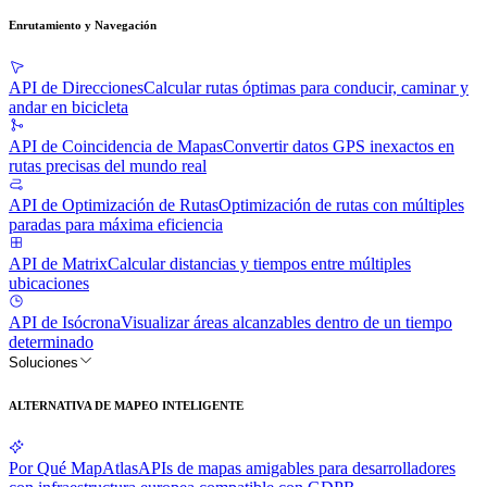
Enrutamiento y Navegación
API de Direcciones
Calcular rutas óptimas para conducir, caminar y
andar en bicicleta
API de Coincidencia de Mapas
Convertir datos GPS inexactos en
rutas precisas del mundo real
API de Optimización de Rutas
Optimización de rutas con múltiples
paradas para máxima eficiencia
API de Matrix
Calcular distancias y tiempos entre múltiples
ubicaciones
API de Isócrona
Visualizar áreas alcanzables dentro de un tiempo
determinado
Soluciones
ALTERNATIVA DE MAPEO INTELIGENTE
Por Qué MapAtlas
APIs de mapas amigables para desarrolladores