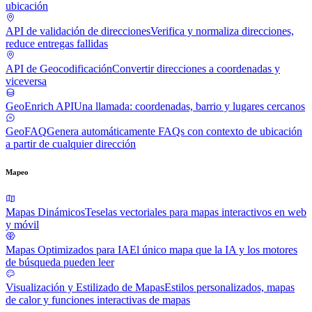
ubicación
API de validación de direcciones
Verifica y normaliza direcciones,
reduce entregas fallidas
API de Geocodificación
Convertir direcciones a coordenadas y
viceversa
GeoEnrich API
Una llamada: coordenadas, barrio y lugares cercanos
GeoFAQ
Genera automáticamente FAQs con contexto de ubicación
a partir de cualquier dirección
Mapeo
Mapas Dinámicos
Teselas vectoriales para mapas interactivos en web
y móvil
Mapas Optimizados para IA
El único mapa que la IA y los motores
de búsqueda pueden leer
Visualización y Estilizado de Mapas
Estilos personalizados, mapas
de calor y funciones interactivas de mapas