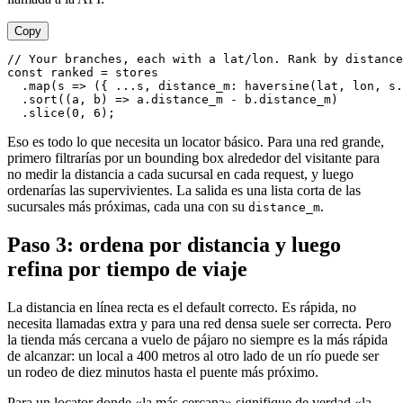
Copy
// Your branches, each with a lat/lon. Rank by distance
const
 ranked = stores

  .
map
(
s
 =>
 ({ ...s, 
distance_m
: 
haversine
(lat, lon, s.
  .
sort
(
(
a, b
) =>
 a.
distance_m
 - b.
distance_m
)

  .
slice
(
0
, 
6
Eso es todo lo que necesita un locator básico. Para una red grande,
primero filtrarías por un bounding box alrededor del visitante para
no medir la distancia a cada sucursal en cada request, y luego
ordenarías las supervivientes. La salida es una lista corta de las
sucursales más próximas, cada una con su
.
distance_m
Paso 3: ordena por distancia y luego
refina por tiempo de viaje
La distancia en línea recta es el default correcto. Es rápida, no
necesita llamadas extra y para una red densa suele ser correcta. Pero
la tienda más cercana a vuelo de pájaro no siempre es la más rápida
de alcanzar: un local a 400 metros al otro lado de un río puede ser
un rodeo de diez minutos hasta el puente más próximo.
Para un locator donde «la más cercana» signifique de verdad «la