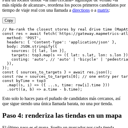
más rápida de alcanzar», reordena los pocos primeros candidatos por
tiempo de viaje real con una llamada a
directions
o a
matrix
:
Copy
// Re-rank the closest stores by real drive time (MapAt
const
 res = 
await
fetch
(
`https://gateway.mapmetrics-atl
method
: 
'POST'
,

headers
: { 
'Content-Type'
: 
'application/json'
 },

body
: 
JSON
.
stringify
({

sources
: [{ lat, lon }],

targets
: top3.
map
(
s
 =>
 ({ 
lat
: s.
lat
, 
lon
: s.
lon
 })
costing
: 
'auto'
, 
// 'auto' | 'bicycle' | 'pedestria
  }),

const
 { sources_to_targets } = 
await
 res.
json
const
 row = sources_to_targets[
0
]; 
// one entry per tar
const
 byTime = top3

  .
map
(
(
s, i
) =>
 ({ ...s, 
time
: row[i].
time
 }))

  .
sort
(
(
a, b
) =>
 a.
time
 - b.
time
Esto solo lo haces para el puñado de candidatos más cercanos, así
que sigue siendo una única llamada barata, no una por tienda.
Paso 4: renderiza las tiendas en un mapa
El último paso es el mapa. Suelta un marcador por cada tienda