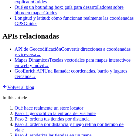
explicado
Guides
Qué es un bounding box: guía para desarrolladores sobre
bbox en mapas
Guides
Longitud y latitud: cómo funcionan realmente las coordenadas
GPS
Guides
APIs relacionadas
API de Geocodificación
Convertir direcciones a coordenadas
y viceversa
→
Mapas Dinámicos
Teselas vectoriales para mapas interactivos
en web y móvil
→
GeoEnrich API
Una llamada: coordenadas, barrio y lugares
cercanos
→
Volver al blog
In this article
Qué hace realmente un store locator
Paso 1: geocodifica la entrada del visitante
Paso 2: ordena tus tiendas por distancia
Paso 3: ordena por distancia y luego refina por tiempo de
viaje
Paso 4: renderiza las tiendas en un mapa