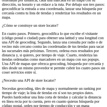
ordenadas por distancia, cada una marcada en un mapa con su
dirección, su horario y un enlace a la ruta. Por debajo son tres pasos:
geocodificar la entrada a una coordenada, lanzar una búsqueda por
cercanía contra tu lista de tiendas y renderizar los resultados en un
mapa.
¿Cómo se construye un store locator?
En cuatro pasos. Primero, geocodifica lo que escribe el visitante
(código postal o ciudad) para obtener una latitud y una longitud con
una API de geocoding. Segundo, lanza una consulta por radio o de
vecino más cercano contra las coordenadas de tus tiendas para sacar
las sucursales más próximas. Tercero, ordena esos resultados por
distancia y, si quieres, por tiempo de viaje. Cuarto, renderiza las
tiendas ordenadas como marcadores en un mapa con sus popups.
Una API de mapas que ofrezca geocoding, búsqueda por cercanía y
tiles desde un mismo proveedor te permite cubrir los cuatro pasos sin
coser servicios entre sí.
¿Necesito una API de store locator?
Necesitas geocoding, tiles de mapa y normalmente un ranking por
tiempo de viaje; la lista de tiendas en sí son tus propios datos.
Puedes hardcodear una lista corta de tiendas y calcular la distancia
en línea recta por tu cuenta, pero en cuanto quieras búsqueda por
código postal, orden por tiempo de conducción y un mapa