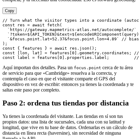
Copy
// Turn what the visitor types into a coordinate (autoc
const
 res = 
await
fetch
(

`https://gateway.mapmetrics-atlas.net/autocomplete/`
 
`?token=
${API_TOKEN}
&text=
${
encodeURIComponent
(query)
`&focus.point.lat=52.37&focus.point.lon=4.89`
// bias
const
 { features } = 
await
 res.
json
const
 [lon, lat] = features[
0
].
geometry
.
coordinates
; 
//
const
 label = features[
0
].
properties
.
label
;          
//
Aquí importan dos detalles. Pasa un
cerca de tu área
focus.point
de servicio para que «Cambridge» resuelva a la correcta, y
contempla el caso en que el visitante comparte el GPS del
dispositivo en vez de escribir: entonces ya tienes la coordenada y te
saltas este paso por completo.
Paso 2: ordena tus tiendas por distancia
Ya tienes la coordenada del visitante. Las tiendas en sí son tus
propios datos: una lista de sucursales, cada una con su latitud y
longitud, que vive en tu base de datos. Ordenarlas es un cálculo de
distancia en línea recta (haversine), sin necesidad de ninguna
llamada a la API: