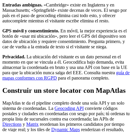
Entradas ambiguas.
«Cambridge» existe en Inglaterra y en
Massachusetts; «Springfield» existe decenas de veces. El sesgo por
país en el paso de geocoding elimina casi todo esto, y ofrecer
autocomplete mientras el visitante escribe elimina el resto.
GPS móvil y consentimiento.
En móvil, la mejor experiencia es el
botón de «usar mi ubicación», pero leer el GPS del dispositivo son
datos de ubicación y requiere consentimiento. Pregunta primero, y
cae de vuelta a la entrada de texto si el visitante se niega.
Privacidad.
La ubicación del visitante es un dato personal en el
momento en que se vincula a él. Geocodifica bajo demanda, evita
almacenar la coordenada en bruto y usa una API con base en la UE
para que la ubicación nunca salga del EEE. Consulta nuestra
guía de
mapas conformes con RGPD
para el panorama completo.
Construir un store locator con MapAtlas
MapAtlas te da el pipeline completo desde una sola API y un solo
sistema de coordenadas. La
Geocoding API
convierte códigos
postales y ciudades en coordenadas con sesgo por país; tú ordenas tu
propia lista de sucursales contra esa coordenada; las APIs de
Directions
y
Matrix
reordenan los primeros candidatos por tiempo
de viaje real; y los tiles de
Dynamic Maps
renderizan el resultado,