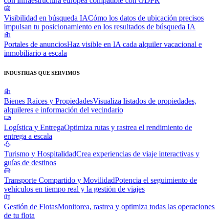
con infraestructura europea compatible con GDPR
Visibilidad en búsqueda IA
Cómo los datos de ubicación precisos
impulsan tu posicionamiento en los resultados de búsqueda IA
Portales de anuncios
Haz visible en IA cada alquiler vacacional e
inmobiliario a escala
INDUSTRIAS QUE SERVIMOS
Bienes Raíces y Propiedades
Visualiza listados de propiedades,
alquileres e información del vecindario
Logística y Entrega
Optimiza rutas y rastrea el rendimiento de
entrega a escala
Turismo y Hospitalidad
Crea experiencias de viaje interactivas y
guías de destinos
Transporte Compartido y Movilidad
Potencia el seguimiento de
vehículos en tiempo real y la gestión de viajes
Gestión de Flotas
Monitorea, rastrea y optimiza todas las operaciones
de tu flota