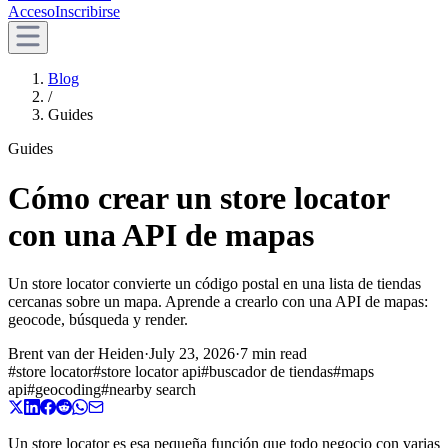
Acceso
Inscribirse
Blog
/
Guides
Guides
Cómo crear un store locator
con una API de mapas
Un store locator convierte un código postal en una lista de tiendas
cercanas sobre un mapa. Aprende a crearlo con una API de mapas:
geocode, búsqueda y render.
Brent van der Heiden
·
July 23, 2026
·
7 min read
#
store locator
#
store locator api
#
buscador de tiendas
#
maps
api
#
geocoding
#
nearby search
Un store locator es esa pequeña función que todo negocio con varias