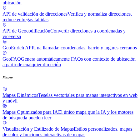
ubicación
API de validación de direcciones
Verifica y normaliza direcciones,
reduce entregas fallidas
API de Geocodificación
Convertir direcciones a coordenadas y
viceversa
GeoEnrich API
Una llamada: coordenadas, barrio y lugares cercanos
GeoFAQ
Genera automáticamente FAQs con contexto de ubicación
a partir de cualquier dirección
Mapeo
Mapas Dinámicos
Teselas vectoriales para mapas interactivos en web
y móvil
Mapas Optimizados para IA
El único mapa que la IA y los motores
de búsqueda pueden leer
Visualización y Estilizado de Mapas
Estilos personalizados, mapas
de calor y funciones interactivas de mapas