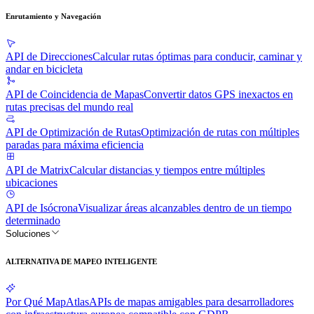
Enrutamiento y Navegación
API de Direcciones
Calcular rutas óptimas para conducir, caminar y
andar en bicicleta
API de Coincidencia de Mapas
Convertir datos GPS inexactos en
rutas precisas del mundo real
API de Optimización de Rutas
Optimización de rutas con múltiples
paradas para máxima eficiencia
API de Matrix
Calcular distancias y tiempos entre múltiples
ubicaciones
API de Isócrona
Visualizar áreas alcanzables dentro de un tiempo
determinado
Soluciones
ALTERNATIVA DE MAPEO INTELIGENTE
Por Qué MapAtlas
APIs de mapas amigables para desarrolladores