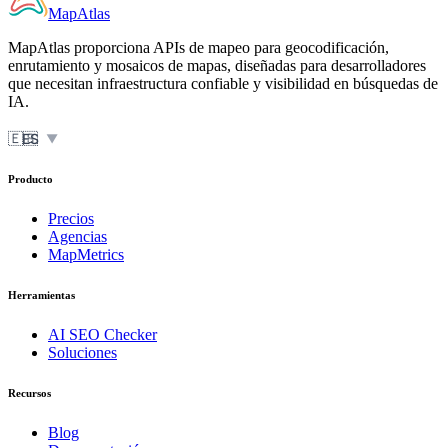
MapAtlas
MapAtlas proporciona APIs de mapeo para geocodificación,
enrutamiento y mosaicos de mapas, diseñadas para desarrolladores
que necesitan infraestructura confiable y visibilidad en búsquedas de
IA.
🇪🇸
ES
▼
Producto
Precios
Agencias
MapMetrics
Herramientas
AI SEO Checker
Soluciones
Recursos
Blog