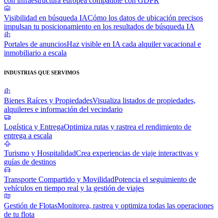
con infraestructura europea compatible con GDPR
Visibilidad en búsqueda IA
Cómo los datos de ubicación precisos
impulsan tu posicionamiento en los resultados de búsqueda IA
Portales de anuncios
Haz visible en IA cada alquiler vacacional e
inmobiliario a escala
INDUSTRIAS QUE SERVIMOS
Bienes Raíces y Propiedades
Visualiza listados de propiedades,
alquileres e información del vecindario
Logística y Entrega
Optimiza rutas y rastrea el rendimiento de
entrega a escala
Turismo y Hospitalidad
Crea experiencias de viaje interactivas y
guías de destinos
Transporte Compartido y Movilidad
Potencia el seguimiento de
vehículos en tiempo real y la gestión de viajes
Gestión de Flotas
Monitorea, rastrea y optimiza todas las operaciones
de tu flota