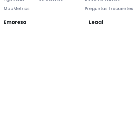
MapMetrics
Preguntas frecuentes
Empresa
Legal
Sobre nosotros
Info legal
Contacto
Cumplimiento GDPR
Soporte al cliente
SLA
SEGURIDAD Y CUMPLIMIENTO
OWASP TOP 10
GDPR COMPLIANT
NIST CSF
Derechos de autor
©
2026
MapAtlas.
Todos los derechos
reservados