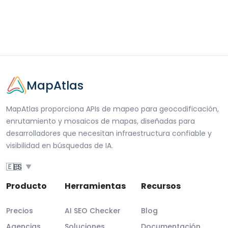
MapAtlas
MapAtlas proporciona APIs de mapeo para geocodificación,
enrutamiento y mosaicos de mapas, diseñadas para
desarrolladores que necesitan infraestructura confiable y
visibilidad en búsquedas de IA.
🇪🇸
ES
▼
Producto
Herramientas
Recursos
Precios
AI SEO Checker
Blog
Agencias
Soluciones
Documentación