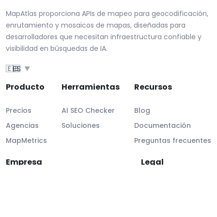
MapAtlas proporciona APIs de mapeo para geocodificación,
enrutamiento y mosaicos de mapas, diseñadas para
desarrolladores que necesitan infraestructura confiable y
visibilidad en búsquedas de IA.
🇪🇸
ES
▼
Producto
Herramientas
Recursos
Precios
AI SEO Checker
Blog
Agencias
Soluciones
Documentación
MapMetrics
Preguntas frecuentes
Empresa
Legal
Sobre nosotros
Info legal
Contacto
Cumplimiento GDPR
Soporte al cliente
SLA