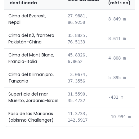
identificada
(métrico)
Cima del Everest,
27.9881,
8.849 m
Nepal
86.9250
Cima del K2, frontera
35.8825,
8.611 m
Pakistán-China
76.5133
Cima del Mont Blanc,
45.8326,
4.808 m
Francia-Italia
6.8652
Cima del Kilimanjaro,
-3.0674,
5.895 m
Tanzania
37.3556
Superficie del mar
31.5590,
-431 m
Muerto, Jordania-Israel
35.4732
Fosa de las Marianas
11.3733,
-10.994 m
(abismo Challenger)
142.5917