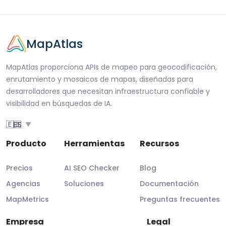
MapAtlas
MapAtlas proporciona APIs de mapeo para geocodificación,
enrutamiento y mosaicos de mapas, diseñadas para
desarrolladores que necesitan infraestructura confiable y
visibilidad en búsquedas de IA.
🇪🇸
ES
▼
Producto
Herramientas
Recursos
Precios
AI SEO Checker
Blog
Agencias
Soluciones
Documentación
MapMetrics
Preguntas frecuentes
Empresa
Legal