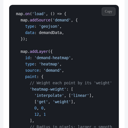
Copy
map.
on
(
'load'
, 
() =>
 {

  map.
addSource
(
'demand'
, {

type
: 
'geojson'
,

data
: demandData,

  });

  map.
addLayer
({

id
: 
'demand-heatmap'
,

type
: 
'heatmap'
,

source
: 
'demand'
,

paint
: {

// Weight each point by its 'weight' proper
'heatmap-weight'
: [

'interpolate'
, [
'linear'
],

        [
'get'
, 
'weight'
],

0
, 
0
,

12
, 
1
      ],

// Radius in pixels; larger = smoother but 