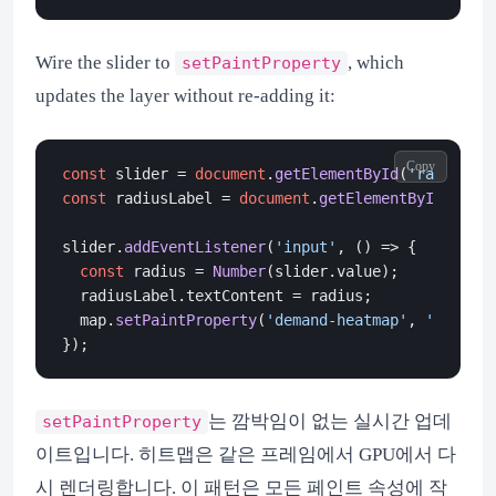
Wire the slider to
, which
setPaintProperty
updates the layer without re-adding it:
Copy
const
 slider = 
document
.
getElementById
(
'radius-sl
const
 radiusLabel = 
document
.
getElementById
(
'radi
slider.
addEventListener
(
'input'
, 
() =>
 {

const
 radius = 
Number
(slider.
value
);

  radiusLabel.
textContent
 = radius;

  map.
setPaintProperty
(
'demand-heatmap'
, 
'heatmap
는 깜박임이 없는 실시간 업데
setPaintProperty
이트입니다. 히트맵은 같은 프레임에서 GPU에서 다
시 렌더링합니다. 이 패턴은 모든 페인트 속성에 작