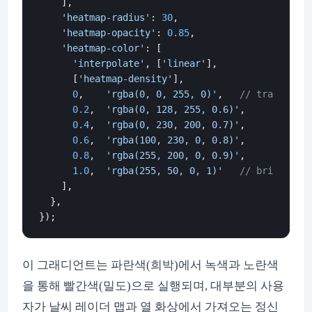
    ],

'heatmap-radius'
: 
30
,

'heatmap-opacity'
: 
0.85
,

'heatmap-color'
: [

'interpolate'
, [
'linear'
],

      [
'heatmap-density'
],

0
,    
'rgba(0, 0, 255, 0)'
,   
// transparen
0.2
,  
'rgba(0, 128, 255, 0.6)'
,

0.4
,  
'rgba(0, 230, 200, 0.7)'
,

0.6
,  
'rgba(100, 230, 0, 0.8)'
,

0.8
,  
'rgba(255, 200, 0, 0.9)'
,

1.0
,  
'rgba(255, 50, 0, 1)'
// bright red
    ],

  },

이 그래디언트는 파란색(희박)에서 녹색과 노란색
을 통해 빨간색(밀도)으로 실행되며, 대부분의 사용
자가 날씨 레이더 맵과 열 화상에서 가져오는 정신