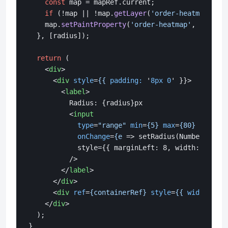
const
 map = mapRef.
current
;

if
 (!map || !map.
getLayer
(
'order-heatmap'
)) 
r
    map.
setPaintProperty
(
'order-heatmap'
, 
'heatma
  }, [radius]);

return
 (

<
div
>
<
div
style
=
{{
padding:
 '
8px
0
' }}>
<
label
>
          Radius: {radius}px

<
input
type
=
"range"
min
=
{5}
max
=
{80}
value
=
{
onChange
=
{e
 =>
 setRadius(Number(e.tar
            style={{ marginLeft: 8, width: 160 }}

          />

</
label
>
</
div
>
<
div
ref
=
{containerRef}
style
=
{{
width:
 '
10
</
div
>
  );
