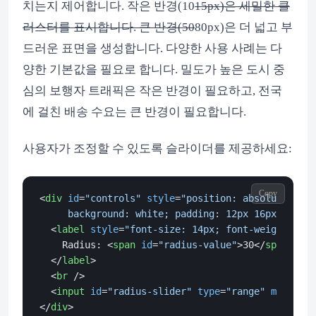
치는지 제어합니다. 작은 반경(10
15px)은 세밀한 클
러스터를 표시합니다. 큰 반경(50
80px)은 더 넓고 부
드러운 표면을 생성합니다. 다양한 사용 사례는 다
양한 기본값을 필요로 합니다. 밀도가 높은 도시 중
심의 보행자 트래픽은 작은 반경이 필요하고, 전국
에 걸친 배송 수요는 큰 반경이 필요합니다.
사용자가 조정할 수 있도록 슬라이더를 제공하세요:
Copy
<
div
id
=
"controls"
style
=
"position: absolute; top
     background: white; padding: 12px 16px; borde
<
label
style
=
"font-size: 14px; font-weight: 600
    Radius: 
<
span
id
=
"radius-value"
>
30
</
span
>
px

</
label
>
<
br
 />
<
input
id
=
"radius-slider"
type
=
"range"
min
=
"5"
</
div
>