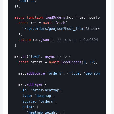
zoom
: 
11
,

});

async
function
loadOrders
(
hourFrom, hourTo
) {

const
 res = 
await
fetch
(

`/api/orders/geojson?hour_from=
${hourFrom}
&ho
  );

return
 res.
json
(); 
// returns a GeoJSON Feature
}

map.
on
(
'load'
, 
async
 () => {

const
 orders = 
await
loadOrders
(
8
, 
12
); 
// morn
  map.
addSource
(
'orders'
, { 
type
: 
'geojson'
, 
data
  map.
addLayer
({

id
: 
'order-heatmap'
,

type
: 
'heatmap'
,

source
: 
'orders'
,

paint
: {

'heatmap-weight'
: [
