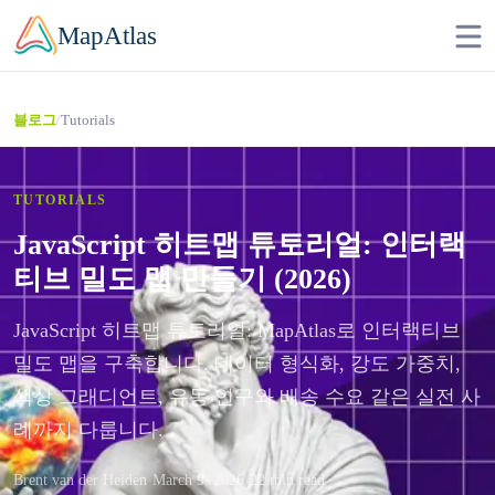
Skip to main content
MapAtlas
/
Tutorials
블로그
TUTORIALS
JavaScript 히트맵 튜토리얼: 인터랙
티브 밀도 맵 만들기 (2026)
JavaScript 히트맵 튜토리얼: MapAtlas로 인터랙티브
밀도 맵을 구축합니다. 데이터 형식화, 강도 가중치,
색상 그래디언트, 유동 인구와 배송 수요 같은 실전 사
례까지 다룹니다.
Brent van der Heiden
·
March 9, 2026
·
22 min read