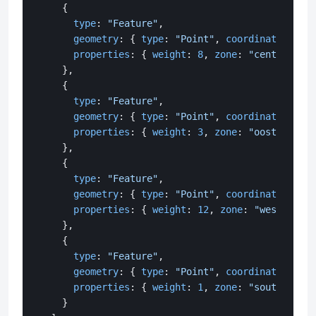
    {

type
: 
"Feature"
,

geometry
: { 
type
: 
"Point"
, 
coordinates
: [
4.
properties
: { 
weight
: 
8
, 
zone
: 
"centrum"
 }

    },

    {

type
: 
"Feature"
,

geometry
: { 
type
: 
"Point"
, 
coordinates
: [
4.
properties
: { 
weight
: 
3
, 
zone
: 
"oost"
 }

    },

    {

type
: 
"Feature"
,

geometry
: { 
type
: 
"Point"
, 
coordinates
: [
4.
properties
: { 
weight
: 
12
, 
zone
: 
"west"
 }

    },

    {

type
: 
"Feature"
,

geometry
: { 
type
: 
"Point"
, 
coordinates
: [
4.
properties
: { 
weight
: 
1
, 
zone
: 
"south"
 }

    }
