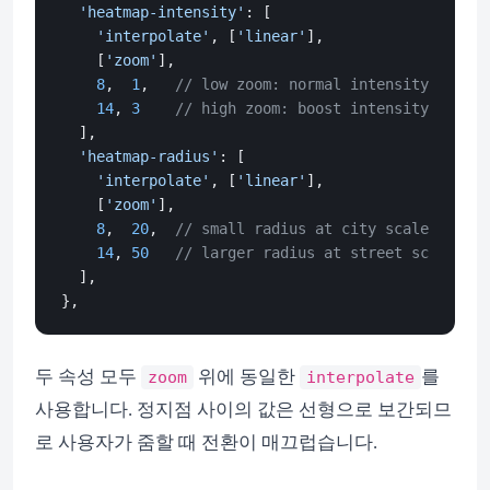
'heatmap-intensity'
: [

'interpolate'
, [
'linear'
],

    [
'zoom'
],

8
,  
1
,   
// low zoom: normal intensity
14
, 
3
// high zoom: boost intensity to com
  ],

'heatmap-radius'
: [

'interpolate'
, [
'linear'
],

    [
'zoom'
],

8
,  
20
,  
// small radius at city scale
14
, 
50
// larger radius at street scale
  ],

두 속성 모두
위에 동일한
를
zoom
interpolate
사용합니다. 정지점 사이의 값은 선형으로 보간되므
로 사용자가 줌할 때 전환이 매끄럽습니다.