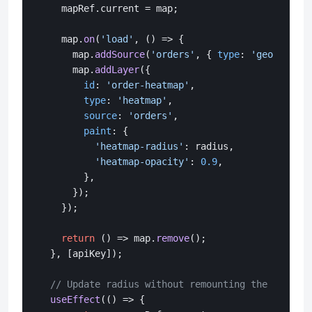
    mapRef.
current
 = map;

    map.
on
(
'load'
, 
() =>
 {

      map.
addSource
(
'orders'
, { 
type
: 
'geojson'
, 
      map.
addLayer
({

id
: 
'order-heatmap'
,

type
: 
'heatmap'
,

source
: 
'orders'
,

paint
: {

'heatmap-radius'
: radius,

'heatmap-opacity'
: 
0.9
,

        },

      });

    });

return
() =>
 map.
remove
();

  }, [apiKey]);

// Update radius without remounting the map
useEffect
(
() =>
 {
