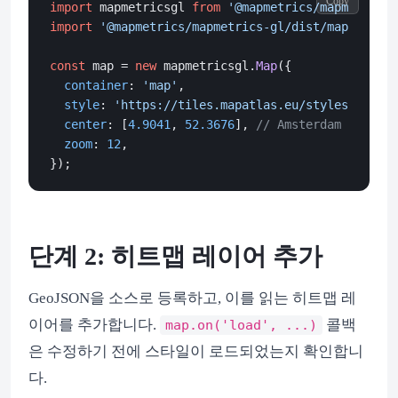
Copy
import
 mapmetricsgl 
from
'@mapmetrics/mapmetrics-
import
'@mapmetrics/mapmetrics-gl/dist/mapmetrics
const
 map = 
new
 mapmetricsgl.
Map
({

container
: 
'map'
,

style
: 
'https://tiles.mapatlas.eu/styles/dark/s
center
: [
4.9041
, 
52.3676
], 
// Amsterdam
zoom
: 
12
,

단계 2: 히트맵 레이어 추가
GeoJSON을 소스로 등록하고, 이를 읽는 히트맵 레
이어를 추가합니다.
콜백
map.on('load', ...)
은 수정하기 전에 스타일이 로드되었는지 확인합니
다.