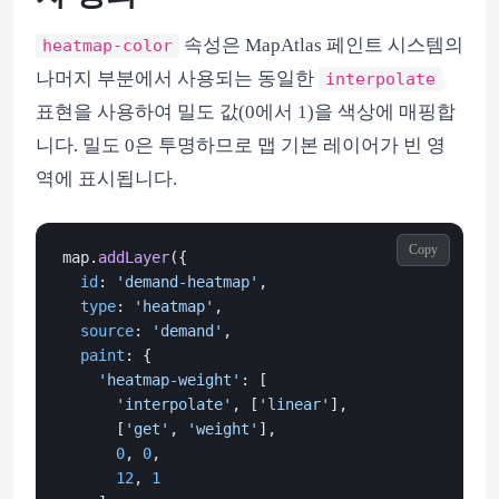
속성은 MapAtlas 페인트 시스템의
heatmap-color
나머지 부분에서 사용되는 동일한
interpolate
표현을 사용하여 밀도 값(0에서 1)을 색상에 매핑합
니다. 밀도 0은 투명하므로 맵 기본 레이어가 빈 영
역에 표시됩니다.
Copy
map.
addLayer
({

id
: 
'demand-heatmap'
,

type
: 
'heatmap'
,

source
: 
'demand'
,

paint
: {

'heatmap-weight'
: [

'interpolate'
, [
'linear'
],

      [
'get'
, 
'weight'
],

0
, 
0
,

12
, 
1