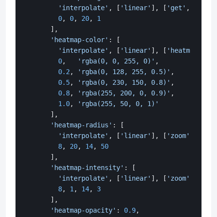
'interpolate'
, [
'linear'
], [
'get'
, 
'items
0
, 
0
, 
20
, 
1
      ],

'heatmap-color'
: [

'interpolate'
, [
'linear'
], [
'heatmap-dens
0
,   
'rgba(0, 0, 255, 0)'
,

0.2
, 
'rgba(0, 128, 255, 0.5)'
,

0.5
, 
'rgba(0, 230, 150, 0.8)'
,

0.8
, 
'rgba(255, 200, 0, 0.9)'
,

1.0
, 
'rgba(255, 50, 0, 1)'
      ],

'heatmap-radius'
: [

'interpolate'
, [
'linear'
], [
'zoom'
],

8
, 
20
, 
14
, 
50
      ],

'heatmap-intensity'
: [

'interpolate'
, [
'linear'
], [
'zoom'
],

8
, 
1
, 
14
, 
3
      ],

'heatmap-opacity'
: 
0.9
,
