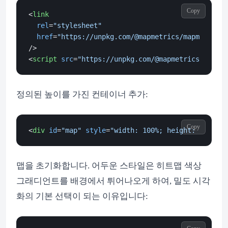
Copy
<
link
rel
=
"stylesheet"
href
=
"https://unpkg.com/@mapmetrics/mapmetrics-
/>
<
script
src
=
"https://unpkg.com/@mapmetrics/mapmet
정의된 높이를 가진 컨테이너 추가:
Copy
<
div
id
=
"map"
style
=
"width: 100%; height: 600px;"
맵을 초기화합니다. 어두운 스타일은 히트맵 색상
그래디언트를 배경에서 튀어나오게 하여, 밀도 시각
화의 기본 선택이 되는 이유입니다: