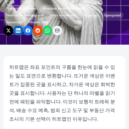
#
javascript heatmap
#
heatmap javascript tutorial
#
interactive heatmap web
#
data visualization
#
maps api
#
geospatial
#
javascript
#
density map
히트맵은 좌표 포인트의 구름을 한눈에 읽을 수 있
는 밀도 표면으로 변환합니다. 뜨거운 색상은 이벤
트가 집중된 곳을 표시하고, 차가운 색상은 희박한
곳을 표시합니다. 사용자는 단 하나의 라벨을 읽기
전에 패턴을 파악합니다. 이것이 보행자 트래픽 분
석, 배송 수요 예측, 범죄 신고 도구 및 부동산 가격
조사의 기본 선택이 히트맵인 이유입니다.