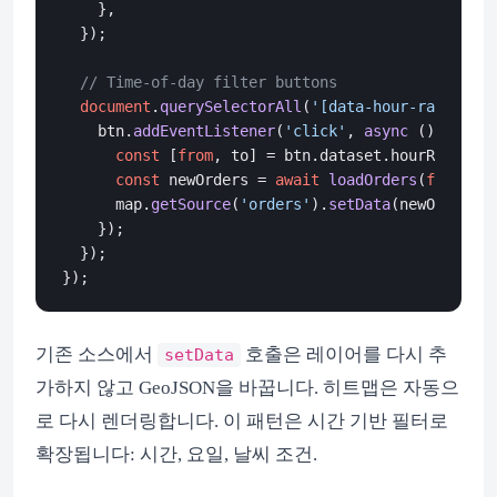
    },

  });

// Time-of-day filter buttons
document
.
querySelectorAll
(
'[data-hour-range]'
).
    btn.
addEventListener
(
'click'
, 
async
 () => {

const
 [
from
, to] = btn.
dataset
.
hourRange
.
sp
const
 newOrders = 
await
loadOrders
(
from
, to
      map.
getSource
(
'orders'
).
setData
(newOrders);

    });

  });

기존 소스에서
호출은 레이어를 다시 추
setData
가하지 않고 GeoJSON을 바꿉니다. 히트맵은 자동으
로 다시 렌더링합니다. 이 패턴은 시간 기반 필터로
확장됩니다: 시간, 요일, 날씨 조건.