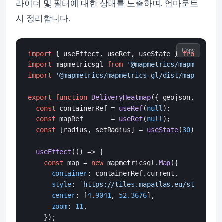
라이더 및 필터에 대한 상태를 노출하며, 언마운트
시 정리합니다.
Copy
import
 { useEffect, useRef, useState } 
from
'reac
import
 mapmetricsgl 
from
'@mapmetrics/mapmetrics-
import
'@mapmetrics/mapmetrics-gl/dist/mapmetrics
export
function
DeliveryHeatmap
(
{ geojson, apiKey
const
 containerRef = 
useRef
(
null
);

const
 mapRef       = 
useRef
(
null
);

const
 [radius, setRadius] = 
useState
(
30
);

useEffect
(
() =>
 {

const
 map = 
new
 mapmetricsgl.
Map
({

container
: containerRef.
current
,

style
: 
`https://tiles.mapatlas.eu/styles/da
center
: [
4.9041
, 
52.3676
],

zoom
: 
11
,

    });
