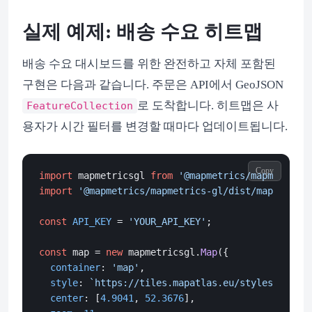
실제 예제: 배송 수요 히트맵
배송 수요 대시보드를 위한 완전하고 자체 포함된
구현은 다음과 같습니다. 주문은 API에서 GeoJSON
로 도착합니다. 히트맵은 사
FeatureCollection
용자가 시간 필터를 변경할 때마다 업데이트됩니다.
Copy
import
 mapmetricsgl 
from
'@mapmetrics/mapmetrics-
import
'@mapmetrics/mapmetrics-gl/dist/mapmetrics
const
API_KEY
 = 
'YOUR_API_KEY'
;

const
 map = 
new
 mapmetricsgl.
Map
({

container
: 
'map'
,

style
: 
`https://tiles.mapatlas.eu/styles/dark/s
center
: [
4.9041
, 
52.3676
],
