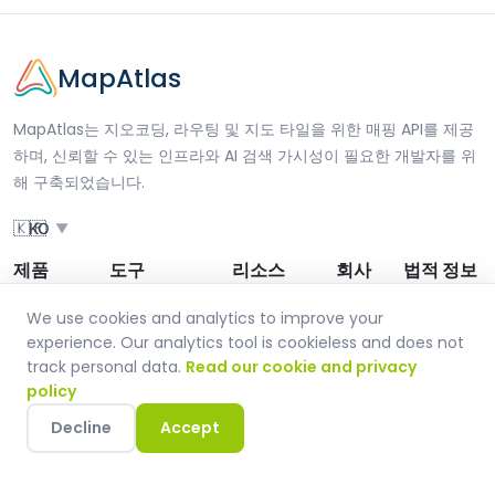
MapAtlas
MapAtlas는 지오코딩, 라우팅 및 지도 타일을 위한 매핑 API를 제공
하며, 신뢰할 수 있는 인프라와 AI 검색 가시성이 필요한 개발자를 위
해 구축되었습니다.
🇰🇷
KO
▼
제품
도구
리소스
회사
법적 정보
We use cookies and analytics to improve your
가격
AI SEO Checker
블로그
회사 소개
법적 정보
experience. Our analytics tool is cookieless and does not
에이전시
솔루션
문서
문의하기
GDPR 준수
track personal data.
Read our cookie and privacy
policy
MapMetrics
자주 묻는 질문
고객 지원
SLA
Decline
Accept