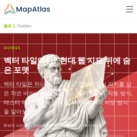
Skip to main content
MapAtlas
/
Guides
블로그
GUIDES
벡터 타일이란? 현대 웹 지도 뒤에 숨
은 포맷
벡터 타일은 하나의 지도 타일 영역의 지리 피처를 담
은 작은 바이너리 파일입니다. 벡터 타일의 작동 방식,
래스터 타일을 대체한 이유, MapAtlas의 서빙 방식
을 알아보세요.
Brent van der Heiden
·
May 25, 2026
·
11 min read