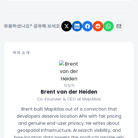
유용하셨나요? 공유해 보세요.
저자 소개
작성자
Brent van der Heiden
Co-Founder & CEO at MapAtlas
Brent built MapAtlas out of a conviction that
developers deserve location APIs with fair pricing
and genuine end-user privacy. He writes about
geospatial infrastructure, AI search visibility, and
how location data powers the products people rely