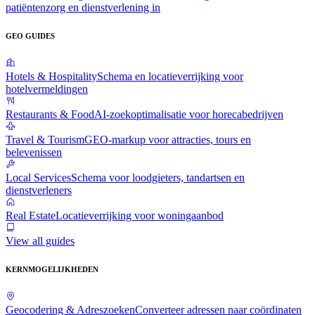
patiëntenzorg en dienstverlening in
GEO GUIDES
Hotels & Hospitality
Schema en locatieverrijking voor
hotelvermeldingen
Restaurants & Food
AI-zoekoptimalisatie voor horecabedrijven
Travel & Tourism
GEO-markup voor attracties, tours en
belevenissen
Local Services
Schema voor loodgieters, tandartsen en
dienstverleners
Real Estate
Locatieverrijking voor woningaanbod
View all guides
KERNMOGELIJKHEDEN
Geocodering & Adreszoeken
Converteer adressen naar coördinaten