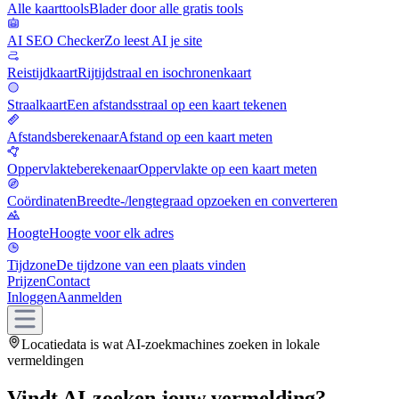
Alle kaarttools
Blader door alle gratis tools
AI SEO Checker
Zo leest AI je site
Reistijdkaart
Rijtijdstraal en isochronenkaart
Straalkaart
Een afstandsstraal op een kaart tekenen
Afstandsberekenaar
Afstand op een kaart meten
Oppervlakteberekenaar
Oppervlakte op een kaart meten
Coördinaten
Breedte-/lengtegraad opzoeken en converteren
Hoogte
Hoogte voor elk adres
Tijdzone
De tijdzone van een plaats vinden
Prijzen
Contact
Inloggen
Aanmelden
Locatiedata is wat AI-zoekmachines zoeken in lokale
vermeldingen
Vindt AI-zoeken
jouw vermelding
?