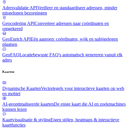
Adresvalidatie API
Verifieer en standaardiseer adressen, minder
misgelopen bezorgingen
Geocodering API
Converteer adressen naar coördinaten en
omgekeerd
GeoEnrich API
Eén aanroep: coördinaten, wijk en nabijgelegen
plaatsen
GeoFAQ
Locatiebewuste FAQ's automatisch genereren vanuit elk
adres
Kaarten
Dynamische Kaarten
Vectortegels voor interactieve kaarten op web
en mobiel
AI-geoptimaliseerde kaarten
De enige kaart die AI en zoekmachines
kunnen lezen
Kaartvisualisatie & styling
Eigen stijlen, heatmaps & interactieve
kaartfuncties