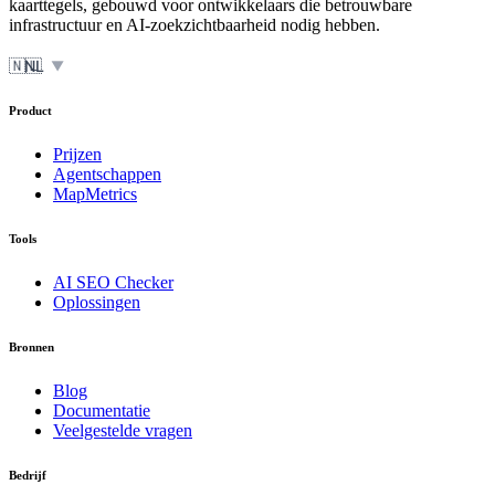
kaarttegels, gebouwd voor ontwikkelaars die betrouwbare
infrastructuur en AI-zoekzichtbaarheid nodig hebben.
🇳🇱
NL
▼
Product
Prijzen
Agentschappen
MapMetrics
Tools
AI SEO Checker
Oplossingen
Bronnen
Blog
Documentatie
Veelgestelde vragen
Bedrijf