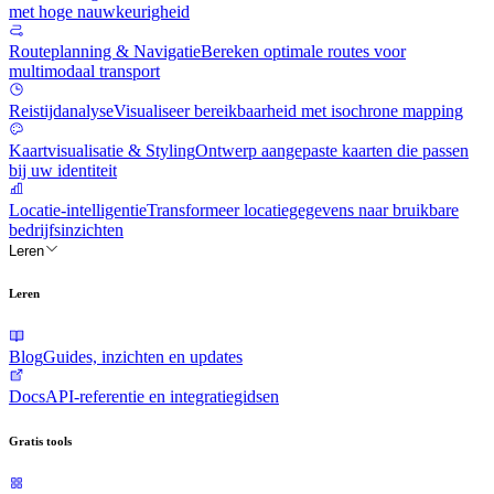
met hoge nauwkeurigheid
Routeplanning & Navigatie
Bereken optimale routes voor
multimodaal transport
Reistijdanalyse
Visualiseer bereikbaarheid met isochrone mapping
Kaartvisualisatie & Styling
Ontwerp aangepaste kaarten die passen
bij uw identiteit
Locatie-intelligentie
Transformeer locatiegegevens naar bruikbare
bedrijfsinzichten
Leren
Leren
Blog
Guides, inzichten en updates
Docs
API-referentie en integratiegidsen
Gratis tools