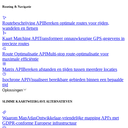
Routing & Navigatie
Routebeschrijving API
Bereken optimale routes voor rijden,
wandelen en fietsen
Kaart Matching API
Transformeer onnauwkeurige GPS-gegevens in
precieze routes
Route Optimalisatie API
Multi-stop route-optimalisatie voor
maximale efficiëntie
Matrix API
Bereken afstanden en tijden tussen meerdere locaties
Isochrone API
Visualiseer bereikbare gebieden binnen een bepaalde
tijd
Oplossingen
SLIMME KAARTWEERGAVE ALTERNATIEVEN
Waarom MapAtlas
Ontwikkelaar-vriendelijke mapping API's met
GDPR-conforme Europese infrastructuur