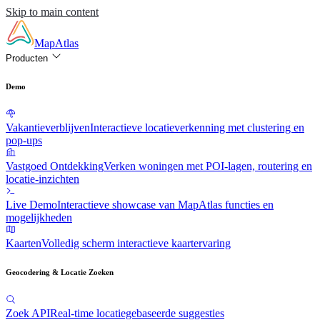
Skip to main content
MapAtlas
Producten
Demo
Vakantieverblijven
Interactieve locatieverkenning met clustering en
pop-ups
Vastgoed Ontdekking
Verken woningen met POI-lagen, routering en
locatie-inzichten
Live Demo
Interactieve showcase van MapAtlas functies en
mogelijkheden
Kaarten
Volledig scherm interactieve kaartervaring
Geocodering & Locatie Zoeken
Zoek API
Real-time locatiegebaseerde suggesties