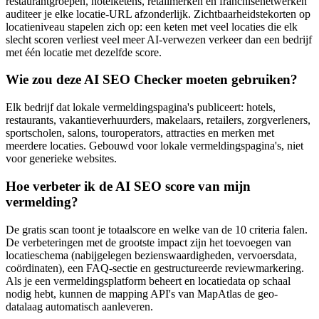
restaurantgroepen, hotelketens, retailmerken en franchisenetwerken
auditeer je elke locatie-URL afzonderlijk. Zichtbaarheidstekorten op
locatieniveau stapelen zich op: een keten met veel locaties die elk
slecht scoren verliest veel meer AI-verwezen verkeer dan een bedrijf
met één locatie met dezelfde score.
Wie zou deze AI SEO Checker moeten gebruiken?
Elk bedrijf dat lokale vermeldingspagina's publiceert: hotels,
restaurants, vakantieverhuurders, makelaars, retailers, zorgverleners,
sportscholen, salons, touroperators, attracties en merken met
meerdere locaties. Gebouwd voor lokale vermeldingspagina's, niet
voor generieke websites.
Hoe verbeter ik de AI SEO score van mijn
vermelding?
De gratis scan toont je totaalscore en welke van de 10 criteria falen.
De verbeteringen met de grootste impact zijn het toevoegen van
locatieschema (nabijgelegen bezienswaardigheden, vervoersdata,
coördinaten), een FAQ-sectie en gestructureerde reviewmarkering.
Als je een vermeldingsplatform beheert en locatiedata op schaal
nodig hebt, kunnen de mapping API's van MapAtlas de geo-
datalaag automatisch aanleveren.