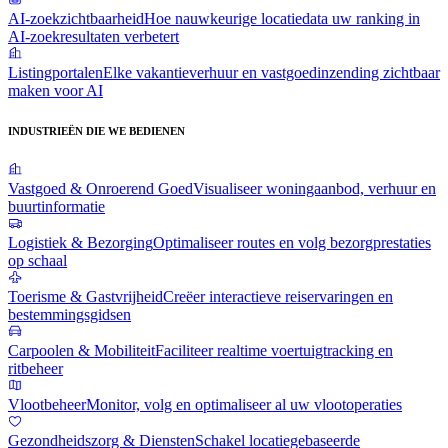
AI-zoekzichtbaarheid
Hoe nauwkeurige locatiedata uw ranking in
AI-zoekresultaten verbetert
Listingportalen
Elke vakantieverhuur en vastgoedinzending zichtbaar
maken voor AI
INDUSTRIEËN DIE WE BEDIENEN
Vastgoed & Onroerend Goed
Visualiseer woningaanbod, verhuur en
buurtinformatie
Logistiek & Bezorging
Optimaliseer routes en volg bezorgprestaties
op schaal
Toerisme & Gastvrijheid
Creëer interactieve reiservaringen en
bestemmingsgidsen
Carpoolen & Mobiliteit
Faciliteer realtime voertuigtracking en
ritbeheer
Vlootbeheer
Monitor, volg en optimaliseer al uw vlootoperaties
Gezondheidszorg & Diensten
Schakel locatiegebaseerde