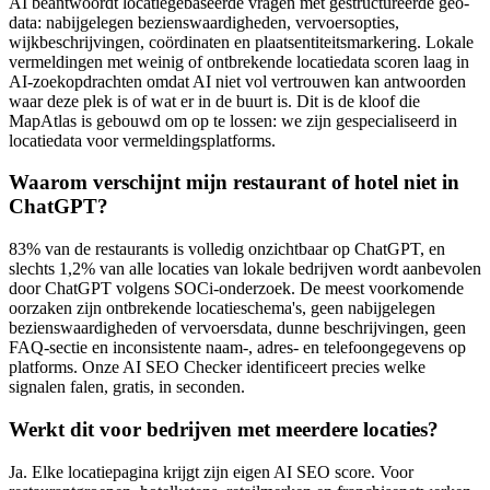
AI beantwoordt locatiegebaseerde vragen met gestructureerde geo-
data: nabijgelegen bezienswaardigheden, vervoersopties,
wijkbeschrijvingen, coördinaten en plaatsentiteitsmarkering. Lokale
vermeldingen met weinig of ontbrekende locatiedata scoren laag in
AI-zoekopdrachten omdat AI niet vol vertrouwen kan antwoorden
waar deze plek is of wat er in de buurt is. Dit is de kloof die
MapAtlas is gebouwd om op te lossen: we zijn gespecialiseerd in
locatiedata voor vermeldingsplatforms.
Waarom verschijnt mijn restaurant of hotel niet in
ChatGPT?
83% van de restaurants is volledig onzichtbaar op ChatGPT, en
slechts 1,2% van alle locaties van lokale bedrijven wordt aanbevolen
door ChatGPT volgens SOCi-onderzoek. De meest voorkomende
oorzaken zijn ontbrekende locatieschema's, geen nabijgelegen
bezienswaardigheden of vervoersdata, dunne beschrijvingen, geen
FAQ-sectie en inconsistente naam-, adres- en telefoongegevens op
platforms. Onze AI SEO Checker identificeert precies welke
signalen falen, gratis, in seconden.
Werkt dit voor bedrijven met meerdere locaties?
Ja. Elke locatiepagina krijgt zijn eigen AI SEO score. Voor