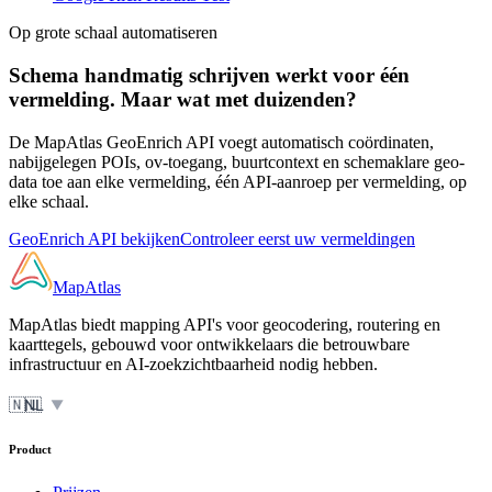
Op grote schaal automatiseren
Schema handmatig schrijven werkt voor één
vermelding. Maar wat met duizenden?
De MapAtlas GeoEnrich API voegt automatisch coördinaten,
nabijgelegen POIs, ov-toegang, buurtcontext en schemaklare geo-
data toe aan elke vermelding, één API-aanroep per vermelding, op
elke schaal.
GeoEnrich API bekijken
Controleer eerst uw vermeldingen
MapAtlas
MapAtlas biedt mapping API's voor geocodering, routering en
kaarttegels, gebouwd voor ontwikkelaars die betrouwbare
infrastructuur en AI-zoekzichtbaarheid nodig hebben.
🇳🇱
NL
▼
Product