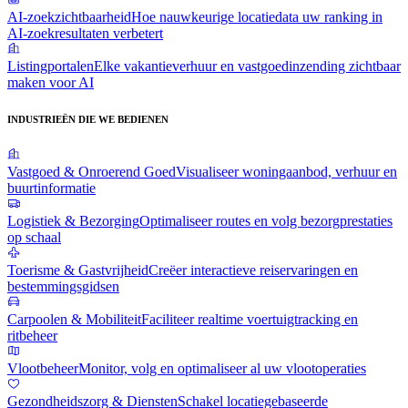
AI-zoekzichtbaarheid
Hoe nauwkeurige locatiedata uw ranking in
AI-zoekresultaten verbetert
Listingportalen
Elke vakantieverhuur en vastgoedinzending zichtbaar
maken voor AI
INDUSTRIEËN DIE WE BEDIENEN
Vastgoed & Onroerend Goed
Visualiseer woningaanbod, verhuur en
buurtinformatie
Logistiek & Bezorging
Optimaliseer routes en volg bezorgprestaties
op schaal
Toerisme & Gastvrijheid
Creëer interactieve reiservaringen en
bestemmingsgidsen
Carpoolen & Mobiliteit
Faciliteer realtime voertuigtracking en
ritbeheer
Vlootbeheer
Monitor, volg en optimaliseer al uw vlootoperaties
Gezondheidszorg & Diensten
Schakel locatiegebaseerde