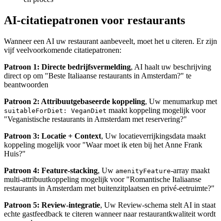
AI-citatiepatronen voor restaurants
Wanneer een AI uw restaurant aanbeveelt, moet het u citeren. Er zijn
vijf veelvoorkomende citatiepatronen:
Patroon 1: Directe bedrijfsvermelding
, AI haalt uw beschrijving
direct op om "Beste Italiaanse restaurants in Amsterdam?" te
beantwoorden
Patroon 2: Attribuutgebaseerde koppeling
, Uw menumarkup met
maakt koppeling mogelijk voor
suitableForDiet: VeganDiet
"Veganistische restaurants in Amsterdam met reservering?"
Patroon 3: Locatie + Context
, Uw locatieverrijkingsdata maakt
koppeling mogelijk voor "Waar moet ik eten bij het Anne Frank
Huis?"
Patroon 4: Feature-stacking
, Uw
-array maakt
amenityFeature
multi-attribuutkoppeling mogelijk voor "Romantische Italiaanse
restaurants in Amsterdam met buitenzitplaatsen en privé-eetruimte?"
Patroon 5: Review-integratie
, Uw Review-schema stelt AI in staat
echte gastfeedback te citeren wanneer naar restaurantkwaliteit wordt