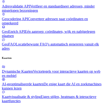
Adresvalidatie API
Verifieer en standaardiseer adressen, minder
misgelopen bezorgingen
Geocodering API
Converteer adressen naar coördinaten en
omgekeerd
GeoEnrich API
Eén aanroep: coördinaten, wijk en nabijgelegen
plaatsen
GeoFAQ
Locatiebewuste FAQ's automatisch genereren vanuit elk
adres
Kaarten
Dynamische Kaarten
Vectortegels voor interactieve kaarten op web
en mobiel
AI-geoptimaliseerde kaarten
De enige kaart die AI en zoekmachines
kunnen lezen
Kaartvisualisatie & styling
Eigen stijlen, heatmaps & interactieve
kaartfuncties