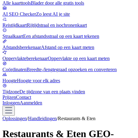
Alle kaarttools
Blader door alle gratis tools
AI SEO Checker
Zo leest AI je site
Reistijdkaart
Rijtijdstraal en isochronenkaart
Straalkaart
Een afstandsstraal op een kaart tekenen
Afstandsberekenaar
Afstand op een kaart meten
Oppervlakteberekenaar
Oppervlakte op een kaart meten
Coördinaten
Breedte-/lengtegraad opzoeken en converteren
Hoogte
Hoogte voor elk adres
Tijdzone
De tijdzone van een plaats vinden
Prijzen
Contact
Inloggen
Aanmelden
Oplossingen
/
Handleidingen
/
Restaurants & Eten
Restaurants & Eten GEO-