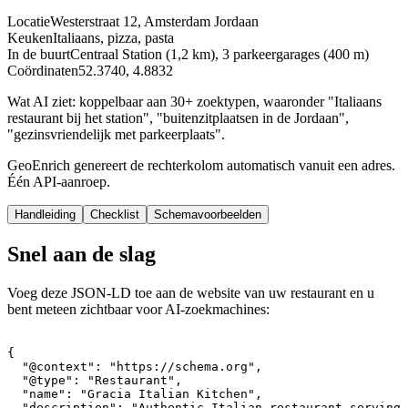
Locatie
Westerstraat 12, Amsterdam Jordaan
Keuken
Italiaans, pizza, pasta
In de buurt
Centraal Station (1,2 km), 3 parkeergarages (400 m)
Coördinaten
52.3740, 4.8832
Wat AI ziet: koppelbaar aan 30+ zoektypen, waaronder "Italiaans
restaurant bij het station", "buitenzitplaatsen in de Jordaan",
"gezinsvriendelijk met parkeerplaats".
GeoEnrich genereert de rechterkolom automatisch vanuit een adres.
Één API-aanroep.
Handleiding
Checklist
Schemavoorbeelden
Snel aan de slag
Voeg deze JSON-LD toe aan de website van uw restaurant en u
bent meteen zichtbaar voor AI-zoekmachines:
{

  "@context": "https://schema.org",

  "@type": "Restaurant",

  "name": "Gracia Italian Kitchen",

  "description": "Authentic Italian restaurant serving 