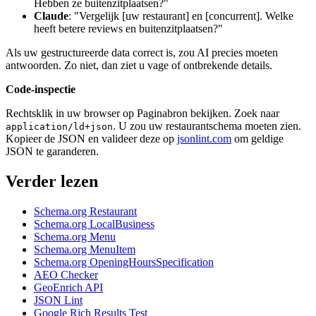
Hebben ze buitenzitplaatsen?"
Claude
: "Vergelijk [uw restaurant] en [concurrent]. Welke
heeft betere reviews en buitenzitplaatsen?"
Als uw gestructureerde data correct is, zou AI precies moeten
antwoorden. Zo niet, dan ziet u vage of ontbrekende details.
Code-inspectie
Rechtsklik in uw browser op Paginabron bekijken. Zoek naar
. U zou uw restaurantschema moeten zien.
application/ld+json
Kopieer de JSON en valideer deze op
jsonlint.com
om geldige
JSON te garanderen.
Verder lezen
Schema.org Restaurant
Schema.org LocalBusiness
Schema.org Menu
Schema.org MenuItem
Schema.org OpeningHoursSpecification
AEO Checker
GeoEnrich API
JSON Lint
Google Rich Results Test