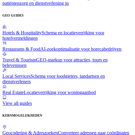
patiëntenzorg en dienstverlening in
GEO GUIDES
Hotels & Hospitality
Schema en locatieverrijking voor
hotelvermeldingen
Restaurants & Food
AI-zoekoptimalisatie voor horecabedrijven
Travel & Tourism
GEO-markup voor attracties, tours en
belevenissen
Local Services
Schema voor loodgieters, tandartsen en
dienstverleners
Real Estate
Locatieverrijking voor woningaanbod
View all guides
KERNMOGELIJKHEDEN
Geocodering & Adreszoeken
Converteer adressen naar coördinaten