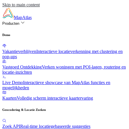
Skip to main content
MapAtlas
Producten
Demo
Vakantieverblijven
Interactieve locatieverkenning met clustering en
pop-ups
Vastgoed Ontdekking
Verken woningen met POI-lagen, routering en
locatie-inzichten
Live Demo
Interactieve showcase van MapAtlas functies en
mogelijkheden
Kaarten
Volledig scherm interactieve kaartervaring
Geocodering & Locatie Zoeken
Zoek API
Real-time locatiegebaseerde suggesties