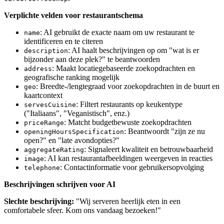
Verplichte velden voor restaurantschema
: AI gebruikt de exacte naam om uw restaurant te
name
identificeren en te citeren
: AI haalt beschrijvingen op om "wat is er
description
bijzonder aan deze plek?" te beantwoorden
: Maakt locatiegebaseerde zoekopdrachten en
address
geografische ranking mogelijk
: Breedte-/lengtegraad voor zoekopdrachten in de buurt en
geo
kaartcontext
: Filtert restaurants op keukentype
servesCuisine
("Italiaans", "Veganistisch", enz.)
: Matcht budgetbewuste zoekopdrachten
priceRange
: Beantwoordt "zijn ze nu
openingHoursSpecification
open?" en "late avondopties?"
: Signaleert kwaliteit en betrouwbaarheid
aggregateRating
: AI kan restaurantafbeeldingen weergeven in reacties
image
: Contactinformatie voor gebruikersopvolging
telephone
Beschrijvingen schrijven voor AI
Slechte beschrijving:
"Wij serveren heerlijk eten in een
comfortabele sfeer. Kom ons vandaag bezoeken!"