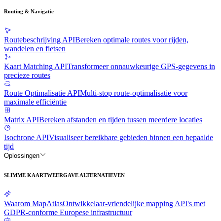
Routing & Navigatie
Routebeschrijving API
Bereken optimale routes voor rijden,
wandelen en fietsen
Kaart Matching API
Transformeer onnauwkeurige GPS-gegevens in
precieze routes
Route Optimalisatie API
Multi-stop route-optimalisatie voor
maximale efficiëntie
Matrix API
Bereken afstanden en tijden tussen meerdere locaties
Isochrone API
Visualiseer bereikbare gebieden binnen een bepaalde
tijd
Oplossingen
SLIMME KAARTWEERGAVE ALTERNATIEVEN
Waarom MapAtlas
Ontwikkelaar-vriendelijke mapping API's met
GDPR-conforme Europese infrastructuur