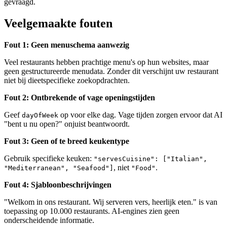
gevraagd.
Veelgemaakte fouten
Fout 1: Geen menuschema aanwezig
Veel restaurants hebben prachtige menu's op hun websites, maar
geen gestructureerde menudata. Zonder dit verschijnt uw restaurant
niet bij dieetspecifieke zoekopdrachten.
Fout 2: Ontbrekende of vage openingstijden
Geef
op voor elke dag. Vage tijden zorgen ervoor dat AI
dayOfWeek
"bent u nu open?" onjuist beantwoordt.
Fout 3: Geen of te breed keukentype
Gebruik specifieke keuken:
"servesCuisine": ["Italian",
, niet
.
"Mediterranean", "Seafood"]
"Food"
Fout 4: Sjabloonbeschrijvingen
"Welkom in ons restaurant. Wij serveren vers, heerlijk eten." is van
toepassing op 10.000 restaurants. AI-engines zien geen
onderscheidende informatie.