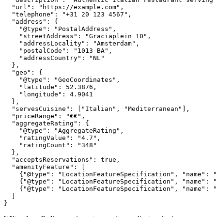
  "url": "https://example.com",

  "telephone": "+31 20 123 4567",

  "address": {

    "@type": "PostalAddress",

    "streetAddress": "Graciaplein 10",

    "addressLocality": "Amsterdam",

    "postalCode": "1013 BA",

    "addressCountry": "NL"

  },

  "geo": {

    "@type": "GeoCoordinates",

    "latitude": 52.3876,

    "longitude": 4.9041

  },

  "servesCuisine": ["Italian", "Mediterranean"],

  "priceRange": "€€",

  "aggregateRating": {

    "@type": "AggregateRating",

    "ratingValue": "4.7",

    "ratingCount": "348"

  },

  "acceptsReservations": true,

  "amenityFeature": [

    {"@type": "LocationFeatureSpecification", "name": "
    {"@type": "LocationFeatureSpecification", "name": "
    {"@type": "LocationFeatureSpecification", "name": "
  ]
