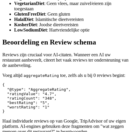
VegetarianDiet
: Geen vlees, maar zuivel/eieren zijn
toegestaan
GlutenFreeDiet
: Geen gluten
HalalDiet
: Islamitische dieetvereisten
KosherDiet
: Joodse dieetvereisten
LowSodiumDiet
: Hartvriendelijke optie
Beoordeling en Review schema
Reviews zijn cruciaal voor AI-citaten. Wanneer een AI uw
restaurant aanbeveelt, citeert het vaak reviews ter ondersteuning van
de aanbeveling.
Voeg altijd
toe, zelfs als u bij 0 reviews begint:
aggregateRating
{

  "@type": "AggregateRating",

  "ratingValue": "4.7",

  "ratingCount": "348",

  "bestRating": "5",

  "worstRating": "1"

}
Haal individuele reviews op van Google, TripAdvisor of uw eigen
platform. AI-engines gebruiken deze fragmenten om "wat zeggen
mensen over dit restaurant?" te beantwoorden.