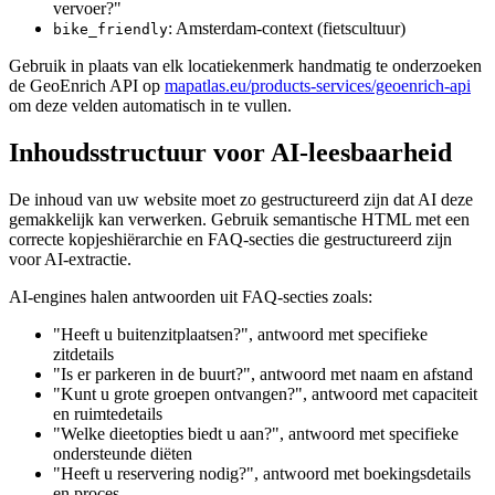
vervoer?"
: Amsterdam-context (fietscultuur)
bike_friendly
Gebruik in plaats van elk locatiekenmerk handmatig te onderzoeken
de GeoEnrich API op
mapatlas.eu/products-services/geoenrich-api
om deze velden automatisch in te vullen.
Inhoudsstructuur voor AI-leesbaarheid
De inhoud van uw website moet zo gestructureerd zijn dat AI deze
gemakkelijk kan verwerken. Gebruik semantische HTML met een
correcte kopjeshiërarchie en FAQ-secties die gestructureerd zijn
voor AI-extractie.
AI-engines halen antwoorden uit FAQ-secties zoals:
"Heeft u buitenzitplaatsen?", antwoord met specifieke
zitdetails
"Is er parkeren in de buurt?", antwoord met naam en afstand
"Kunt u grote groepen ontvangen?", antwoord met capaciteit
en ruimtedetails
"Welke dieetopties biedt u aan?", antwoord met specifieke
ondersteunde diëten
"Heeft u reservering nodig?", antwoord met boekingsdetails
en proces