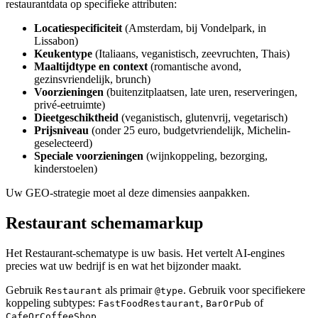
restaurantdata op specifieke attributen:
Locatiespecificiteit
(Amsterdam, bij Vondelpark, in
Lissabon)
Keukentype
(Italiaans, veganistisch, zeevruchten, Thais)
Maaltijdtype en context
(romantische avond,
gezinsvriendelijk, brunch)
Voorzieningen
(buitenzitplaatsen, late uren, reserveringen,
privé-eetruimte)
Dieetgeschiktheid
(veganistisch, glutenvrij, vegetarisch)
Prijsniveau
(onder 25 euro, budgetvriendelijk, Michelin-
geselecteerd)
Speciale voorzieningen
(wijnkoppeling, bezorging,
kinderstoelen)
Uw GEO-strategie moet al deze dimensies aanpakken.
Restaurant schemamarkup
Het Restaurant-schematype is uw basis. Het vertelt AI-engines
precies wat uw bedrijf is en wat het bijzonder maakt.
Gebruik
als primair
. Gebruik voor specifiekere
Restaurant
@type
koppeling subtypes:
,
of
FastFoodRestaurant
BarOrPub
.
CafeOrCoffeeShop