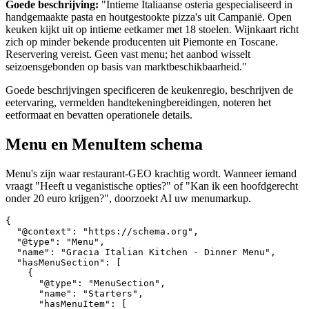
Goede beschrijving:
"Intieme Italiaanse osteria gespecialiseerd in
handgemaakte pasta en houtgestookte pizza's uit Campanië. Open
keuken kijkt uit op intieme eetkamer met 18 stoelen. Wijnkaart richt
zich op minder bekende producenten uit Piemonte en Toscane.
Reservering vereist. Geen vast menu; het aanbod wisselt
seizoensgebonden op basis van marktbeschikbaarheid."
Goede beschrijvingen specificeren de keukenregio, beschrijven de
eetervaring, vermelden handtekeningbereidingen, noteren het
eetformaat en bevatten operationele details.
Menu en MenuItem schema
Menu's zijn waar restaurant-GEO krachtig wordt. Wanneer iemand
vraagt "Heeft u veganistische opties?" of "Kan ik een hoofdgerecht
onder 20 euro krijgen?", doorzoekt AI uw menumarkup.
{

  "@context": "https://schema.org",

  "@type": "Menu",

  "name": "Gracia Italian Kitchen - Dinner Menu",

  "hasMenuSection": [

    {

      "@type": "MenuSection",

      "name": "Starters",

      "hasMenuItem": [
