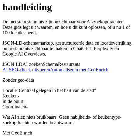
handleiding
De meeste restaurants zijn onzichtbaar voor AI-zoekopdrachten.
Deze gids legt uit waarom, en hoe u dit kunt oplossen, of u nu 1 of
100 locaties heeft.
JSON-LD-schemamarkup, gestructureerde data en locatieverrijking
om restaurants zichtbaar te maken in ChatGPT, Perplexity en
Google AI Overviews.
JSON-LD
AI-zoeken
Schema
Restaurants
AI SEO-check uitvoeren
Automatiseren met GeoEnrich
Zonder geo-data
Locatie
"Centraal gelegen in het hart van de stad"
Keuken
-
In de buurt
-
Coördinaten
-
Wat AI ziet: niets bruikbaars. Geen nabijheids- of keukentype-
zoekopdrachten worden beantwoord.
Met GeoEnrich