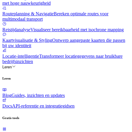
met hoge nauwkeurigheid
Routeplanning & Navigatie
Bereken optimale routes voor
multimodaal transport
Reistijdanalyse
Visualiseer bereikbaarheid met isochrone mapping
Kaartvisualisatie & Styling
Ontwerp aangepaste kaarten die passen
bij uw identiteit
Locatie-intelligentie
Transformeer locatiegegevens naar bruikbare
bedrijfsinzichten
Leren
Leren
Blog
Guides, inzichten en updates
Docs
API-referentie en integratiegidsen
Gratis tools