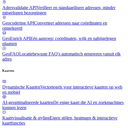
Adresvalidatie API
Verifieer en standaardiseer adressen, minder
misgelopen bezorgingen
Geocodering API
Converteer adressen naar coördinaten en
omgekeerd
GeoEnrich API
Eén aanroep: coördinaten, wijk en nabijgelegen
plaatsen
GeoFAQ
Locatiebewuste FAQ's automatisch genereren vanuit elk
adres
Kaarten
Dynamische Kaarten
Vectortegels voor interactieve kaarten op web
en mobiel
AI-geoptimaliseerde kaarten
De enige kaart die AI en zoekmachines
kunnen lezen
Kaartvisualisatie & styling
Eigen stijlen, heatmaps & interactieve
kaartfuncties