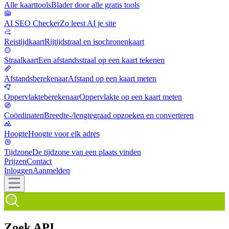
Alle kaarttools
Blader door alle gratis tools
AI SEO Checker
Zo leest AI je site
Reistijdkaart
Rijtijdstraal en isochronenkaart
Straalkaart
Een afstandsstraal op een kaart tekenen
Afstandsberekenaar
Afstand op een kaart meten
Oppervlakteberekenaar
Oppervlakte op een kaart meten
Coördinaten
Breedte-/lengtegraad opzoeken en converteren
Hoogte
Hoogte voor elk adres
Tijdzone
De tijdzone van een plaats vinden
Prijzen
Contact
Inloggen
Aanmelden
Zoek API