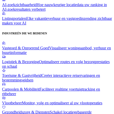
AI-zoekzichtbaarheid
Hoe nauwkeurige locatiedata uw ranking in
AI-zoekresultaten verbetert
Listingportalen
Elke vakantieverhuur en vastgoedinzending zichtbaar
maken voor AI
INDUSTRIEËN DIE WE BEDIENEN
Vastgoed & Onroerend Goed
Visualiseer woningaanbod, verhuur en
buurtinformatie
Logistiek & Bezorging
Optimaliseer routes en volg bezorgprestaties
op schaal
Toerisme & Gastvrijheid
Creëer interactieve reiservaringen en
bestemmingsgidsen
Carpoolen & Mobiliteit
Faciliteer realtime voertuigtracking en
ritbeheer
Vlootbeheer
Monitor, volg en optimaliseer al uw vlootoperaties
Gezondheidszorg & Diensten
Schakel locatiegebaseerde