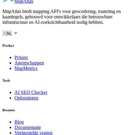
MapAtlas
MapAtlas biedt mapping API's voor geocodering, routering en
kaarttegels, gebouwd voor ontwikkelaars die betrouwbare
infrastructuur en AI-zoekzichtbaarheid nodig hebben.
🇳🇱
NL
▼
Product
Prijzen
Agentschappen
MapMetrics
Tools
AI SEO Checker
Oplossingen
Bronnen
Blog
Documentatie
Veelgestelde vragen