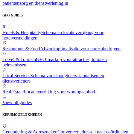
patiëntenzorg en dienstverlening in
GEO GUIDES
Hotels & Hospitality
Schema en locatieverrijking voor
hotelvermeldingen
Restaurants & Food
AI-zoekoptimalisatie voor horecabedrijven
Travel & Tourism
GEO-markup voor attracties, tours en
belevenissen
Local Services
Schema voor loodgieters, tandartsen en
dienstverleners
Real Estate
Locatieverrijking voor woningaanbod
View all guides
KERNMOGELIJKHEDEN
Geocodering & Adreszoeken
Converteer adressen naar coördinaten