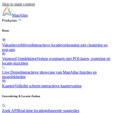
Skip to main content
MapAtlas
Producten
Demo
Vakantieverblijven
Interactieve locatieverkenning met clustering en
pop-ups
Vastgoed Ontdekking
Verken woningen met POI-lagen, routering en
locatie-inzichten
Live Demo
Interactieve showcase van MapAtlas functies en
mogelijkheden
Kaarten
Volledig scherm interactieve kaartervaring
Geocodering & Locatie Zoeken
Zoek API
Real-time locatiegebaseerde suggesties