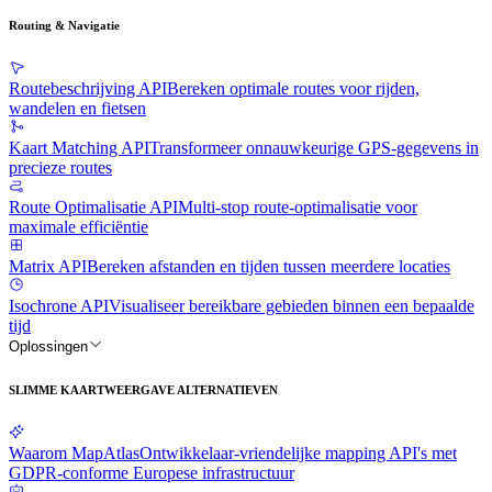
Routing & Navigatie
Routebeschrijving API
Bereken optimale routes voor rijden,
wandelen en fietsen
Kaart Matching API
Transformeer onnauwkeurige GPS-gegevens in
precieze routes
Route Optimalisatie API
Multi-stop route-optimalisatie voor
maximale efficiëntie
Matrix API
Bereken afstanden en tijden tussen meerdere locaties
Isochrone API
Visualiseer bereikbare gebieden binnen een bepaalde
tijd
Oplossingen
SLIMME KAARTWEERGAVE ALTERNATIEVEN
Waarom MapAtlas
Ontwikkelaar-vriendelijke mapping API's met
GDPR-conforme Europese infrastructuur