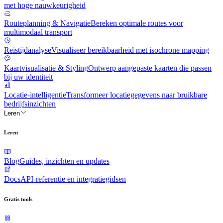
met hoge nauwkeurigheid
Routeplanning & Navigatie
Bereken optimale routes voor
multimodaal transport
Reistijdanalyse
Visualiseer bereikbaarheid met isochrone mapping
Kaartvisualisatie & Styling
Ontwerp aangepaste kaarten die passen
bij uw identiteit
Locatie-intelligentie
Transformeer locatiegegevens naar bruikbare
bedrijfsinzichten
Leren
Leren
Blog
Guides, inzichten en updates
Docs
API-referentie en integratiegidsen
Gratis tools