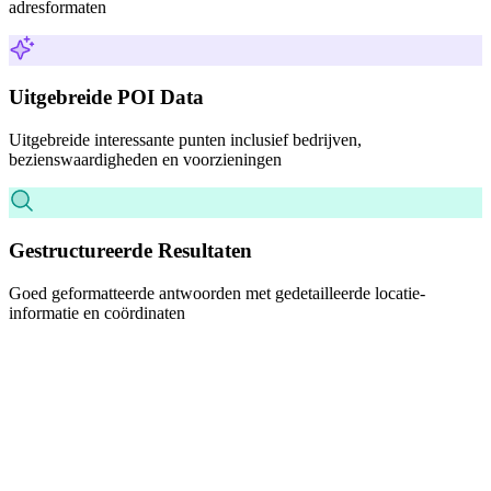
adresformaten
Uitgebreide POI Data
Uitgebreide interessante punten inclusief bedrijven,
bezienswaardigheden en voorzieningen
Gestructureerde Resultaten
Goed geformatteerde antwoorden met gedetailleerde locatie-
informatie en coördinaten
Uitgebreide Zoekdekking
Onze zoekmachine biedt directe toegang tot miljoenen locaties
wereldwijd. Van precieze adressen tot populaire bestemmingen, vind
precies wat je zoekt met intelligente rangschikking en relevantie.