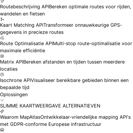
Routebeschrijving API
Bereken optimale routes voor rijden,
wandelen en fietsen
Kaart Matching API
Transformeer onnauwkeurige GPS-
gegevens in precieze routes
Route Optimalisatie API
Multi-stop route-optimalisatie voor
maximale efficiëntie
Matrix API
Bereken afstanden en tijden tussen meerdere
locaties
Isochrone API
Visualiseer bereikbare gebieden binnen een
bepaalde tijd
Oplossingen
SLIMME KAARTWEERGAVE ALTERNATIEVEN
Waarom MapAtlas
Ontwikkelaar-vriendelijke mapping API's
met GDPR-conforme Europese infrastructuur