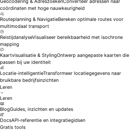
Geocodering & Adreszoeken
Converteer adressen naar
coördinaten met hoge nauwkeurigheid
Routeplanning & Navigatie
Bereken optimale routes voor
multimodaal transport
Reistijdanalyse
Visualiseer bereikbaarheid met isochrone
mapping
Kaartvisualisatie & Styling
Ontwerp aangepaste kaarten die
passen bij uw identiteit
Locatie-intelligentie
Transformeer locatiegegevens naar
bruikbare bedrijfsinzichten
Leren
Leren
Blog
Guides, inzichten en updates
Docs
API-referentie en integratiegidsen
Gratis tools