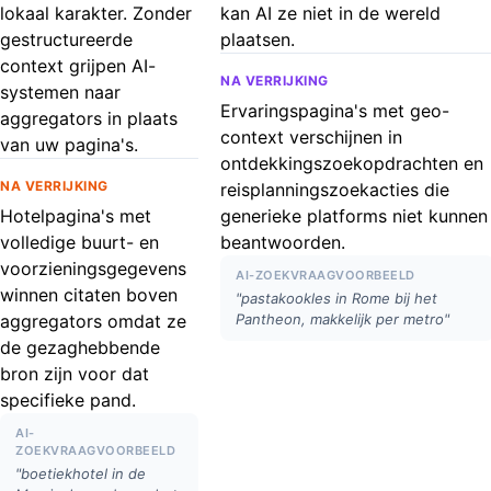
lokaal karakter. Zonder
kan AI ze niet in de wereld
gestructureerde
plaatsen.
context grijpen AI-
NA VERRIJKING
systemen naar
Ervaringspagina's met geo-
aggregators in plaats
context verschijnen in
van uw pagina's.
ontdekkingszoekopdrachten en
NA VERRIJKING
reisplanningszoekacties die
Hotelpagina's met
generieke platforms niet kunnen
volledige buurt- en
beantwoorden.
voorzieningsgegevens
AI-ZOEKVRAAGVOORBEELD
winnen citaten boven
"pastakookles in Rome bij het
aggregators omdat ze
Pantheon, makkelijk per metro"
de gezaghebbende
bron zijn voor dat
specifieke pand.
AI-
ZOEKVRAAGVOORBEELD
"boetiekhotel in de