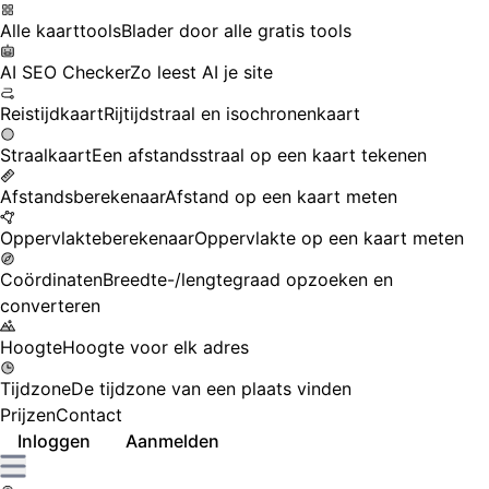
Alle kaarttools
Blader door alle gratis tools
AI SEO Checker
Zo leest AI je site
Reistijdkaart
Rijtijdstraal en isochronenkaart
Straalkaart
Een afstandsstraal op een kaart tekenen
Afstandsberekenaar
Afstand op een kaart meten
Oppervlakteberekenaar
Oppervlakte op een kaart meten
Coördinaten
Breedte-/lengtegraad opzoeken en
converteren
Hoogte
Hoogte voor elk adres
Tijdzone
De tijdzone van een plaats vinden
Prijzen
Contact
Inloggen
Aanmelden