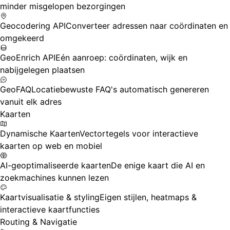
minder misgelopen bezorgingen
Geocodering API
Converteer adressen naar coördinaten en
omgekeerd
GeoEnrich API
Eén aanroep: coördinaten, wijk en
nabijgelegen plaatsen
GeoFAQ
Locatiebewuste FAQ's automatisch genereren
vanuit elk adres
Kaarten
Dynamische Kaarten
Vectortegels voor interactieve
kaarten op web en mobiel
AI-geoptimaliseerde kaarten
De enige kaart die AI en
zoekmachines kunnen lezen
Kaartvisualisatie & styling
Eigen stijlen, heatmaps &
interactieve kaartfuncties
Routing & Navigatie