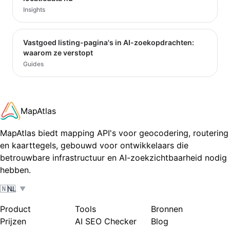
Insights
Vastgoed listing-pagina's in AI-zoekopdrachten:
waarom ze verstopt
Guides
MapAtlas
MapAtlas biedt mapping API's voor geocodering, routering
en kaarttegels, gebouwd voor ontwikkelaars die
betrouwbare infrastructuur en AI-zoekzichtbaarheid nodig
hebben.
🇳🇱
NL
▼
Product
Tools
Bronnen
Prijzen
AI SEO Checker
Blog