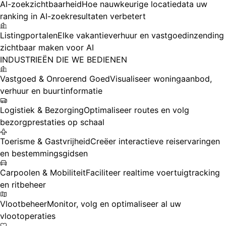
AI-zoekzichtbaarheid
Hoe nauwkeurige locatiedata uw
ranking in AI-zoekresultaten verbetert
Listingportalen
Elke vakantieverhuur en vastgoedinzending
zichtbaar maken voor AI
INDUSTRIEËN DIE WE BEDIENEN
Vastgoed & Onroerend Goed
Visualiseer woningaanbod,
verhuur en buurtinformatie
Logistiek & Bezorging
Optimaliseer routes en volg
bezorgprestaties op schaal
Toerisme & Gastvrijheid
Creëer interactieve reiservaringen
en bestemmingsgidsen
Carpoolen & Mobiliteit
Faciliteer realtime voertuigtracking
en ritbeheer
Vlootbeheer
Monitor, volg en optimaliseer al uw
vlootoperaties