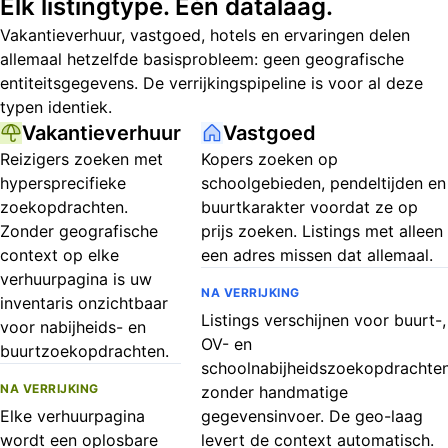
Elk listingtype. Eén datalaag.
Vakantieverhuur, vastgoed, hotels en ervaringen delen
allemaal hetzelfde basisprobleem: geen geografische
entiteitsgegevens. De verrijkingspipeline is voor al deze
typen identiek.
Vakantieverhuur
Vastgoed
Reizigers zoeken met
Kopers zoeken op
hypersprecifieke
schoolgebieden, pendeltijden en
zoekopdrachten.
buurtkarakter voordat ze op
Zonder geografische
prijs zoeken. Listings met alleen
context op elke
een adres missen dat allemaal.
verhuurpagina is uw
NA VERRIJKING
inventaris onzichtbaar
Listings verschijnen voor buurt-,
voor nabijheids- en
OV- en
buurtzoekopdrachten.
schoolnabijheidszoekopdrachte
NA VERRIJKING
zonder handmatige
Elke verhuurpagina
gegevensinvoer. De geo-laag
wordt een oplosbare
levert de context automatisch.