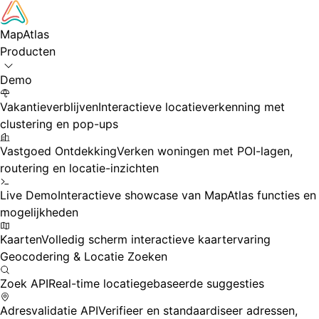
Skip to main content
MapAtlas
Producten
Demo
Vakantieverblijven
Interactieve locatieverkenning met
clustering en pop-ups
Vastgoed Ontdekking
Verken woningen met POI-lagen,
routering en locatie-inzichten
Live Demo
Interactieve showcase van MapAtlas functies en
mogelijkheden
Kaarten
Volledig scherm interactieve kaartervaring
Geocodering & Locatie Zoeken
Zoek API
Real-time locatiegebaseerde suggesties
Adresvalidatie API
Verifieer en standaardiseer adressen,