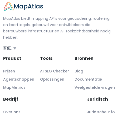
MapAtlas
MapAtlas biedt mapping API's voor geocodering, routering
en kaarttegels, gebouwd voor ontwikkelaars die
betrouwbare infrastructuur en AI-zoekzichtbaarheid nodig
hebben.
🇳🇱
NL
▼
Product
Tools
Bronnen
Prijzen
AI SEO Checker
Blog
Agentschappen
Oplossingen
Documentatie
MapMetrics
Veelgestelde vragen
Bedrijf
Juridisch
Over ons
Juridische info