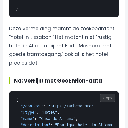
]
}
Deze vermelding matcht de zoekopdracht
"hotel in Lissabon." Het matcht niet "rustig
hotel in Alfama bij het Fado Museum met
goede tramtoegang," ook al is het hotel
precies dat.
Na: verrijkt met GeoEnrich-data
Copy
{
"@context"
:
"https://schema.org"
,
"@type"
:
"Hotel"
,
"name"
:
"Casa do Alfama"
,
"description"
:
"Boutique hotel in Alfama, het o