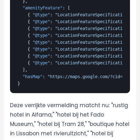
}
,
"amenityFeature"
:
[
{
"@type"
:
"LocationFeatureSpecification"
,
"n
{
"@type"
:
"LocationFeatureSpecification"
,
"n
{
"@type"
:
"LocationFeatureSpecification"
,
"n
{
"@type"
:
"LocationFeatureSpecification"
,
"n
{
"@type"
:
"LocationFeatureSpecification"
,
"n
{
"@type"
:
"LocationFeatureSpecification"
,
"n
{
"@type"
:
"LocationFeatureSpecification"
,
"n
{
"@type"
:
"LocationFeatureSpecification"
,
"n
]
,
"hasMap"
:
"https://maps.google.com/?cid=YOUR_CI
}
Deze verrijkte vermelding matcht nu: "rustig
hotel in Alfama," "hotel bij het Fado
Museum," "hotel bij Tram 28," "boutique hotel
in Lissabon met rivieruitzicht," "hotel bij