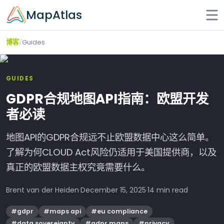
Skip to main content
MapAtlas
/
Guides
博客
GUIDES
GDPR合规地图API指南：欧盟开发
者必读
地图API的GDPR合规远不止欧盟数据中心这么简单。
了解为何CLOUD Act风险仍适用于美国提供商，以及
真正的欧盟数据主权究竟需要什么。
Brent van der Heiden
·
December 15, 2025
·
14 min read
#
gdpr
#
maps api
#
eu compliance
#
data sovereignty
#
gdpr maps
#
privacy