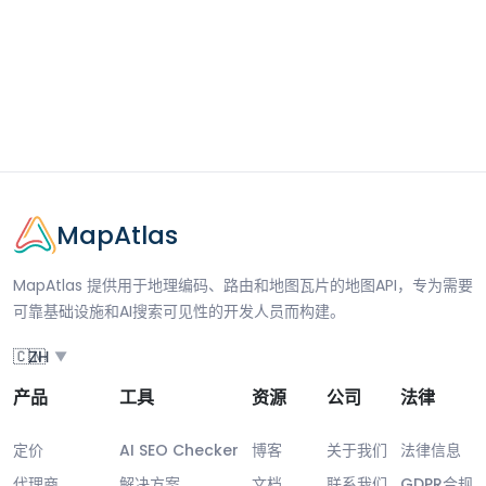
MapAtlas
MapAtlas 提供用于地理编码、路由和地图瓦片的地图API，专为需要
可靠基础设施和AI搜索可见性的开发人员而构建。
🇨🇳
ZH
▼
产品
工具
资源
公司
法律
定价
AI SEO Checker
博客
关于我们
法律信息
代理商
解决方案
文档
联系我们
GDPR合规