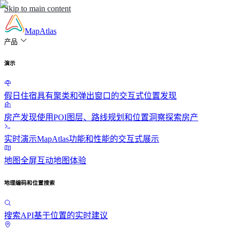
Skip to main content
MapAtlas
产品
演示
假日住宿
具有聚类和弹出窗口的交互式位置发现
房产发现
使用POI图层、路线规划和位置洞察探索房产
实时演示
MapAtlas功能和性能的交互式展示
地图
全屏互动地图体验
地理编码和位置搜索
搜索API
基于位置的实时建议