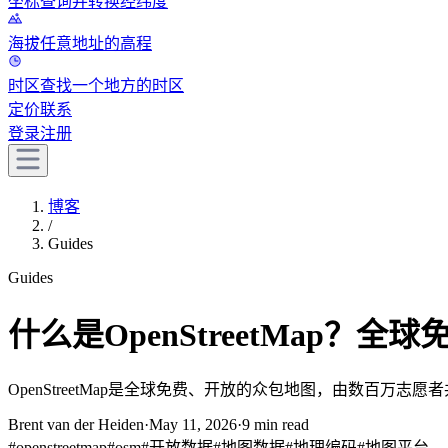
坐标
查询并转换经纬度
海拔
任意地址的高程
时区
查找一个地方的时区
定价
联系
登录
注册
博客
/
Guides
Guides
什么是OpenStreetMap？
OpenStreetMap是全球免费、开放的众包地图，由数百万志愿
Brent van der Heiden
·
May 11, 2026
·
9 min read
#
openstreetmap
#
osm
#
开放数据
#
地图数据
#
地理编码
#
地图平台