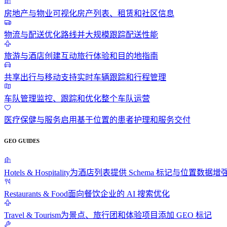
房地产与物业
可视化房产列表、租赁和社区信息
物流与配送
优化路线并大规模跟踪配送性能
旅游与酒店
创建互动旅行体验和目的地指南
共享出行与移动
支持实时车辆跟踪和行程管理
车队管理
监控、跟踪和优化整个车队运营
医疗保健与服务
启用基于位置的患者护理和服务交付
GEO GUIDES
Hotels & Hospitality
为酒店列表提供 Schema 标记与位置数据增
Restaurants & Food
面向餐饮企业的 AI 搜索优化
Travel & Tourism
为景点、旅行团和体验项目添加 GEO 标记