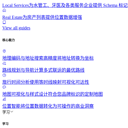
Local Services
为水管工、牙医及各类服务企业提供 Schema 标记
Real Estate
为房产列表提供位置数据增强
View all guides
核心能力
地理编码与地址搜索
高精度将地址转换为坐标
路线规划与导航
计算多式联运的最优路线
旅行时间分析
使用等时线映射可视化可达性
地图可视化与样式
设计符合您品牌标识的定制地图
位置智能
将位置数据转化为可操作的商业洞察
学习
学习