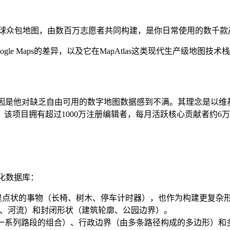
、开放的全球众包地图，由数百万志愿者共同构建，是你日常使用的数
oogle Maps的差异，以及它在MapAtlas这类现代生产级地图技
e Coast创立，起因是他对缺乏自由可用的数字地图数据感到不满。其
项目拥有超过1000万注册编辑者，每月活跃核心贡献者约6万
化数据库：
是点状的事物（长椅、树木、停车计时器），也作为构建更复杂
、河流）和封闭形状（建筑轮廓、公园边界）。
一系列路段的组合）、行政边界（由多条路径构成的多边形）和