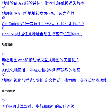
地址验证 API
核验并标准化地址,降低投递失败率
地理编码API
将地址转换为坐标，反之亦然
GeoEnrich API
一次调用：坐标、街区和附近地点
GeoFAQ
根据任意地址自动生成基于位置的FAQ
地图制作
动态地图
Web和移动端交互式地图的矢量瓦片
AI优化地图
唯一能被AI和搜索引擎读取的地图
地图可视化与样式定制
自定义样式、热力图与交互式地图功能
路由和导航
方向API
计算驾驶、步行和骑行的最佳路线