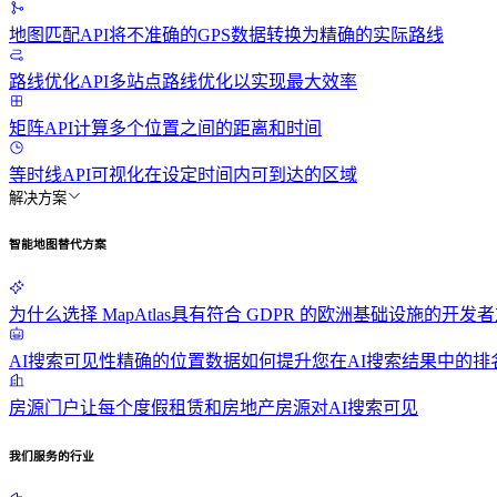
地图匹配API
将不准确的GPS数据转换为精确的实际路线
路线优化API
多站点路线优化以实现最大效率
矩阵API
计算多个位置之间的距离和时间
等时线API
可视化在设定时间内可到达的区域
解决方案
智能地图替代方案
为什么选择 MapAtlas
具有符合 GDPR 的欧洲基础设施的开发者
AI搜索可见性
精确的位置数据如何提升您在AI搜索结果中的排
房源门户
让每个度假租赁和房地产房源对AI搜索可见
我们服务的行业